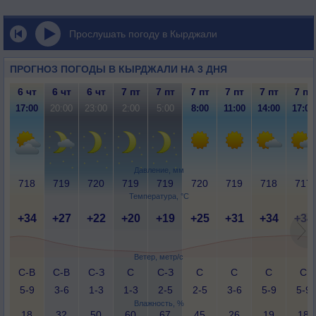
Прослушать погоду в Кырджали
ПРОГНОЗ ПОГОДЫ В КЫРДЖАЛИ НА 3 ДНЯ
6 чт
6 чт
6 чт
7 пт
7 пт
7 пт
7 пт
7 пт
7 пт
17:00
20:00
23:00
2:00
5:00
8:00
11:00
14:00
17:00
Давление, мм
718
719
720
719
719
720
719
718
717
Температура, °C
+34
+27
+22
+20
+19
+25
+31
+34
+34
Ветер, метр/с
С-В
С-В
С-З
С
С-З
С
С
С
С
5-9
3-6
1-3
1-3
2-5
2-5
3-6
5-9
5-9
Влажность, %
18
32
50
60
67
45
26
19
18