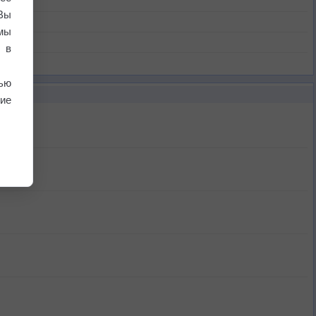
Вы
мы
 в
ью
ие