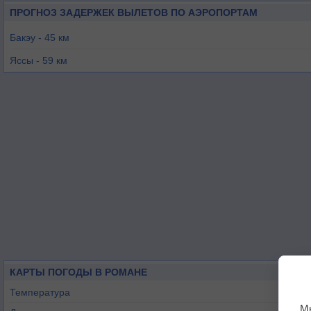
ПРОГНОЗ ЗАДЕРЖЕК ВЫЛЕТОВ ПО АЭРОПОРТАМ
Бакэу - 45 км
Яссы - 59 км
Сучава - 95 км
Бельцы - 120 км
Маркулешты - 142 км
Кишинев - 152 км
КАРТЫ ПОГОДЫ В РОМАНЕ
Температура
М