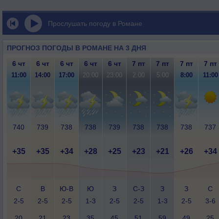
Прослушать погоду в Романе
ПРОГНОЗ ПОГОДЫ В РОМАНЕ НА 3 ДНЯ
6 чт
6 чт
6 чт
6 чт
6 чт
7 пт
7 пт
7 пт
7 пт
11:00
14:00
17:00
20:00
23:00
2:00
5:00
8:00
11:00
740
739
738
738
739
738
738
738
737
+35
+35
+34
+28
+25
+23
+21
+26
+34
С
В
Ю-В
Ю
З
С-З
З
З
С
2-5
2-5
2-5
1-3
2-5
2-5
1-3
2-5
3-6
20
21
23
35
45
51
59
49
25