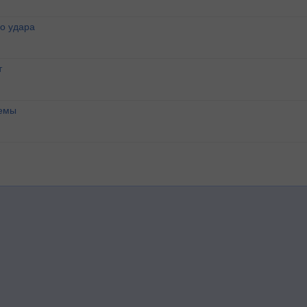
о удара
т
темы