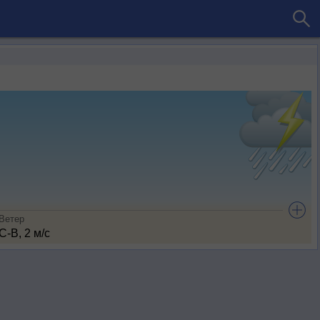
Ветер
С-В, 2 м/с