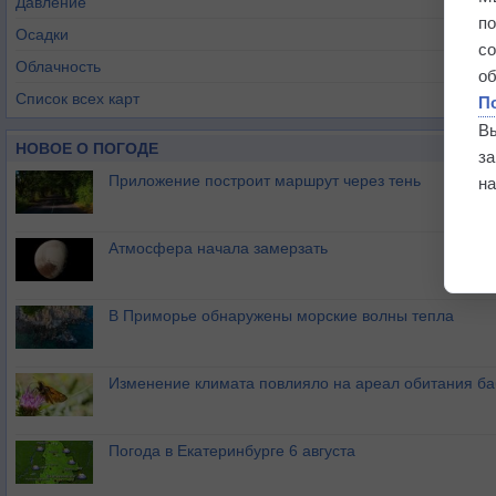
Давление
п
Осадки
с
Облачность
о
Список всех карт
П
В
НОВОЕ О ПОГОДЕ
з
Приложение построит маршрут через тень
на
Атмосфера начала замерзать
В Приморье обнаружены морские волны тепла
Изменение климата повлияло на ареал обитания ба
Погода в Екатеринбурге 6 августа