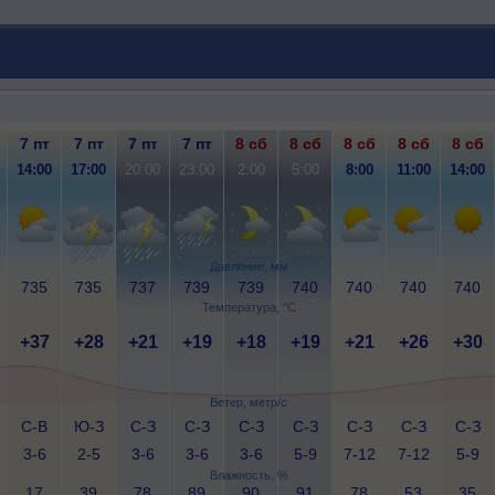
7 пт
7 пт
7 пт
7 пт
8 сб
8 сб
8 сб
8 сб
8 сб
14:00
17:00
20:00
23:00
2:00
5:00
8:00
11:00
14:00
Давление, мм
735
735
737
739
739
740
740
740
740
Температура, °C
+37
+28
+21
+19
+18
+19
+21
+26
+30
Ветер, метр/с
С-В
Ю-З
С-З
С-З
С-З
С-З
С-З
С-З
С-З
3-6
2-5
3-6
3-6
3-6
5-9
7-12
7-12
5-9
Влажность, %
17
39
78
89
90
91
78
53
35