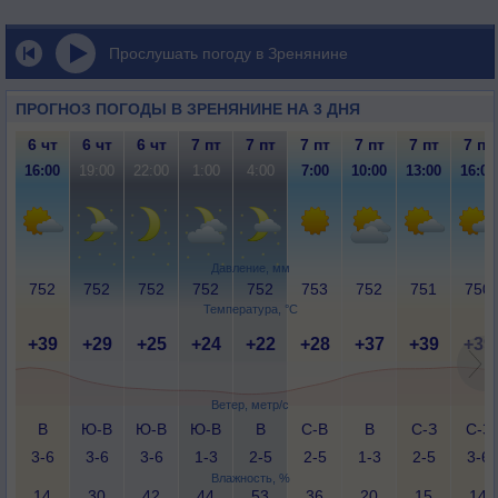
Прослушать погоду в Зренянине
ПРОГНОЗ ПОГОДЫ В ЗРЕНЯНИНЕ НА 3 ДНЯ
6 чт
6 чт
6 чт
7 пт
7 пт
7 пт
7 пт
7 пт
7 пт
16:00
19:00
22:00
1:00
4:00
7:00
10:00
13:00
16:00
Давление, мм
752
752
752
752
752
753
752
751
750
Температура, °C
+39
+29
+25
+24
+22
+28
+37
+39
+39
Ветер, метр/с
В
Ю-В
Ю-В
Ю-В
В
С-В
В
С-З
С-З
3-6
3-6
3-6
1-3
2-5
2-5
1-3
2-5
3-6
Влажность, %
14
30
42
44
53
36
20
15
14