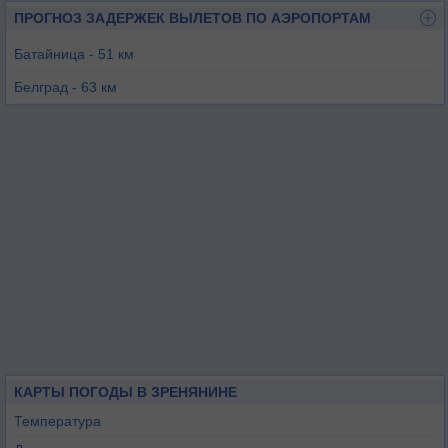
ПРОГНОЗ ЗАДЕРЖЕК ВЫЛЕТОВ ПО АЭРОПОРТАМ
Батайница - 51 км
Белград - 63 км
Вршац - 77 км
Тимишоара - 88 км
Сегед - 99 км
Арад - 112 км
КАРТЫ ПОГОДЫ В ЗРЕНЯНИНЕ
Температура