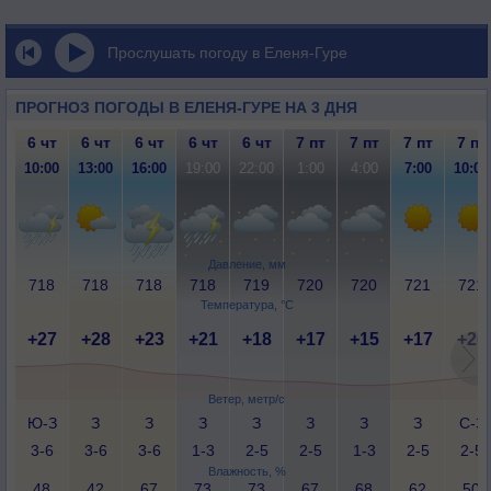
Прослушать погоду в Еленя-Гуре
ПРОГНОЗ ПОГОДЫ В ЕЛЕНЯ-ГУРЕ НА 3 ДНЯ
6 чт
6 чт
6 чт
6 чт
6 чт
7 пт
7 пт
7 пт
7 пт
10:00
13:00
16:00
19:00
22:00
1:00
4:00
7:00
10:00
Давление, мм
718
718
718
718
719
720
720
721
721
Температура, °C
+27
+28
+23
+21
+18
+17
+15
+17
+20
Ветер, метр/с
Ю-З
З
З
З
З
З
З
З
С-З
3-6
3-6
3-6
1-3
2-5
2-5
1-3
2-5
2-5
Влажность, %
48
42
67
73
73
67
68
62
50