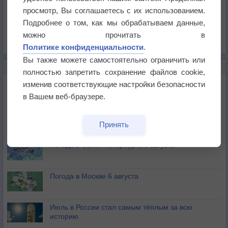
Давление
просмотр, Вы соглашаетесь с их использованием.
Осадки
Подробнее о том, как мы обрабатываем данные,
Облачность
можно прочитать в
Список всех карт
Политике конфиденциальности
.
Вы также можете самостоятельно ограничить или
НОВОЕ О ПОГОДЕ
полностью запретить сохранение файлов cookie,
Погода в Екатеринбурге 6 августа
изменив соответствующие настройки безопасности
в Вашем веб-браузере.
Погода в Краснодаре 6 августа
Принять
Погода в Санкт-Петербурге 6 августа
Погода в Москве 6 августа
Июль в России стал самым тёплым за всю
историю