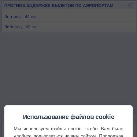
ПРОГНОЗ ЗАДЕРЖЕК ВЫЛЕТОВ ПО АЭРОПОРТАМ
Легница - 44 км
Либерец - 52 км
Мнихово-Градиште - 65 км
Любин - 66 км
Ротенбург-Гёрлиц - 75 км
Вроцлав - 84 км
Использование файлов cookie
КАРТЫ ПОГОДЫ В ЕЛЕНЯ-ГУРЕ
Мы используем файлы cookie, чтобы Вам было
Температура
удобнее пользоваться нашим сайтом. Продолжая