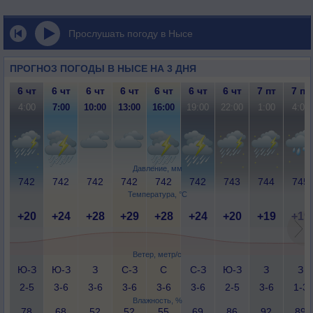
Прослушать погоду в Нысе
ПРОГНОЗ ПОГОДЫ В НЫСЕ НА 3 ДНЯ
6 чт
6 чт
6 чт
6 чт
6 чт
6 чт
6 чт
7 пт
7 пт
4:00
7:00
10:00
13:00
16:00
19:00
22:00
1:00
4:00
Давление, мм
742
742
742
742
742
742
743
744
745
Температура, °C
+20
+24
+28
+29
+28
+24
+20
+19
+19
Ветер, метр/с
Ю-З
Ю-З
З
С-З
С
С-З
Ю-З
З
З
2-5
3-6
3-6
3-6
3-6
3-6
2-5
3-6
1-3
Влажность, %
78
68
52
52
55
69
86
92
89