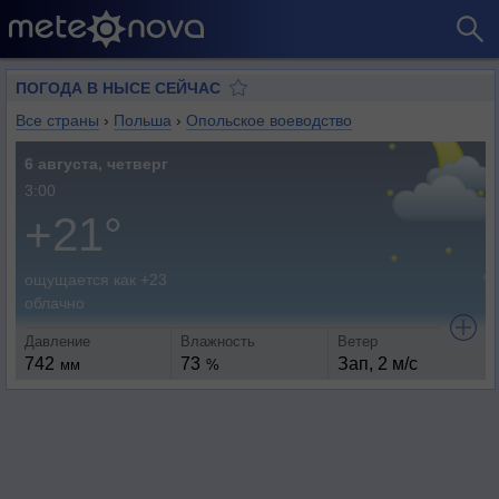
ПОГОДА В НЫСЕ СЕЙЧАС
Все страны
›
Польша
›
Опольское воеводство
6 августа, четверг
3:00
+21°
ощущается как +23
облачно
Давление
Влажность
Ветер
742
73
Зап, 2 м/с
мм
%