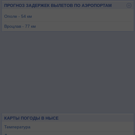
ПРОГНОЗ ЗАДЕРЖЕК ВЫЛЕТОВ ПО АЭРОПОРТАМ
Ополе - 54 км
Вроцлав - 77 км
Острава - 103 км
Легница - 113 км
Пршеров - 116 км
Катовице - 123 км
КАРТЫ ПОГОДЫ В НЫСЕ
Температура