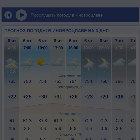
Прослушать погоду в Иновроцлаве
ПРОГНОЗ ПОГОДЫ В ИНОВРОЦЛАВЕ НА 3 ДНЯ
6 чт
6 чт
6 чт
6 чт
6 чт
6 чт
6 чт
7 пт
7 пт
4:00
7:00
10:00
13:00
16:00
19:00
22:00
1:00
4:00
Давление, мм
753
753
754
753
754
754
755
756
757
Температура, °C
+22
+25
+30
+31
+26
+23
+20
+18
+17
Ветер, метр/с
Ю
Ю-З
Ю-З
Ю-З
З
С-З
С-З
С-З
С-З
2-5
2-5
3-6
5-9
5-9
3-6
3-6
3-6
2-5
Влажность, %
89
76
52
42
60
58
68
73
64