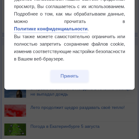
Давление
просмотр, Вы соглашаетесь с их использованием.
Осадки
Подробнее о том, как мы обрабатываем данные,
Облачность
можно прочитать в
Список всех карт
Политике конфиденциальности
.
Вы также можете самостоятельно ограничить или
НОВОЕ О ПОГОДЕ
полностью запретить сохранение файлов cookie,
Дневная температура воздуха в ОАЭ превысила
изменив соответствующие настройки безопасности
+51°
в Вашем веб-браузере.
Европейские столицы бьют рекорды жары
Принять
Впервые за 155 лет в Лондоне в течение месяца
не выпадал дождь
Лето продолжит щедро раздавать своё тепло!
Погода в Екатеринбурге 5 августа