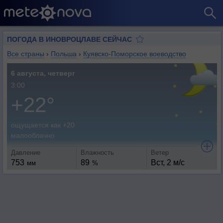
ПОГОДА В ИНОВРОЦЛАВЕ СЕЙЧАС
Все страны
›
Польша
›
Куявско-Поморское воеводство
6 августа, четверг
3:00
+22°
ощущается как +20
малооблачно
Давление
Влажность
Ветер
753
89
Вст, 2 м/с
мм
%