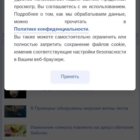
Давление
просмотр, Вы соглашаетесь с их использованием.
Осадки
Подробнее о том, как мы обрабатываем данные,
Облачность
можно прочитать в
Список всех карт
Политике конфиденциальности
.
Вы также можете самостоятельно ограничить или
НОВОЕ О ПОГОДЕ
полностью запретить сохранение файлов cookie,
Космическая погода и транспорт
изменив соответствующие настройки безопасности
в Вашем веб-браузере.
Приложение построит маршрут через тень
Принять
Атмосфера начала замерзать
В Приморье обнаружены морские волны тепла
Изменение климата повлияло на ареал обитания
бабочек