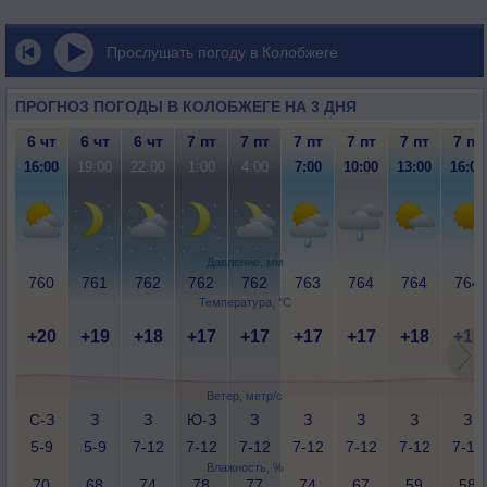
Прослушать погоду в Колобжеге
ПРОГНОЗ ПОГОДЫ В КОЛОБЖЕГЕ НА 3 ДНЯ
6 чт
6 чт
6 чт
7 пт
7 пт
7 пт
7 пт
7 пт
7 пт
16:00
19:00
22:00
1:00
4:00
7:00
10:00
13:00
16:00
Давление, мм
760
761
762
762
762
763
764
764
764
Температура, °C
+20
+19
+18
+17
+17
+17
+17
+18
+18
Ветер, метр/с
С-З
З
З
Ю-З
З
З
З
З
З
5-9
5-9
7-12
7-12
7-12
7-12
7-12
7-12
7-12
Влажность, %
70
68
74
78
77
74
67
59
58