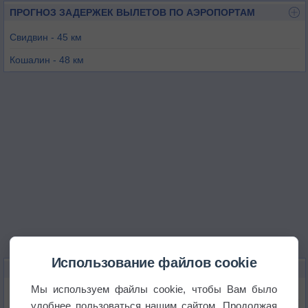
ПРОГНОЗ ЗАДЕРЖЕК ВЫЛЕТОВ ПО АЭРОПОРТАМ
Свидвин - 45 км
Кошалин - 48 км
Щецин - 78 км
Мирославец - 92 км
Херингсдорф - 98 км
Домбе - 106 км
Использование файлов cookie
КАРТЫ ПОГОДЫ В КОЛОБЖЕГЕ
Мы используем файлы cookie, чтобы Вам было
Температура
удобнее пользоваться нашим сайтом. Продолжая