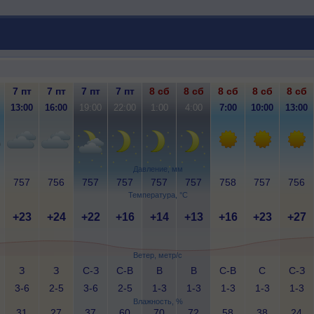
7 пт
7 пт
7 пт
7 пт
8 сб
8 сб
8 сб
8 сб
8 сб
13:00
16:00
19:00
22:00
1:00
4:00
7:00
10:00
13:00
Давление, мм
757
756
757
757
757
757
758
757
756
Температура, °C
+23
+24
+22
+16
+14
+13
+16
+23
+27
Ветер, метр/с
З
З
С-З
С-В
В
В
С-В
С
С-З
3-6
2-5
3-6
2-5
1-3
1-3
1-3
1-3
1-3
Влажность, %
31
27
37
60
70
72
58
38
24