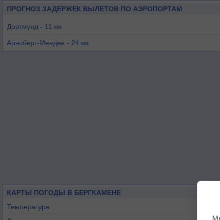
ПРОГНОЗ ЗАДЕРЖЕК ВЫЛЕТОВ ПО АЭРОПОРТАМ
Дортмунд - 11 км
Арнсберг-Менден - 24 км
Эссен-Мюльхайм - 54 км
Гютерсло - 57 км
Майнерцхаген - 58 км
Мюнстер/Оснабрюк - 58 км
КАРТЫ ПОГОДЫ В БЕРГКАМЕНЕ
Температура
М