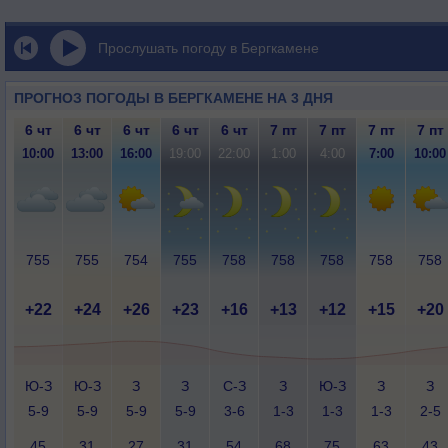
Прослушать погоду в Бергкамене
ПРОГНОЗ ПОГОДЫ В БЕРГКАМЕНЕ НА 3 ДНЯ
6 чт
6 чт
6 чт
6 чт
6 чт
7 пт
7 пт
7 пт
7 пт
10:00
13:00
16:00
19:00
22:00
1:00
4:00
7:00
10:00
755
755
754
755
758
758
758
758
758
+22
+24
+26
+23
+16
+13
+12
+15
+20
Ю-З
Ю-З
З
З
С-З
З
Ю-З
З
З
5-9
5-9
5-9
5-9
3-6
1-3
1-3
1-3
2-5
45
31
27
31
54
68
75
63
43