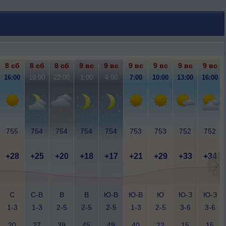
8 сб
8 сб
8 сб
9 вс
9 вс
9 вс
9 вс
9 вс
9 вс
16:00
19:00
22:00
1:00
4:00
7:00
10:00
13:00
16:00
755
754
754
754
754
753
753
752
752
+28
+25
+20
+18
+17
+21
+29
+33
+34
С
С-В
В
В
Ю-В
Ю-В
Ю
Ю-З
Ю-З
1-3
1-3
2-5
2-5
2-5
1-3
2-5
3-6
3-6
20
27
39
45
49
40
22
15
15