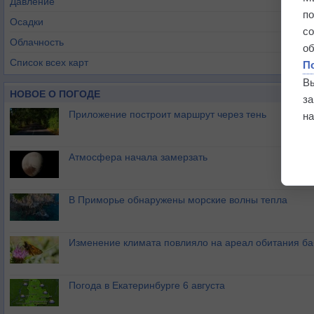
Давление
п
Осадки
с
Облачность
о
Список всех карт
П
В
НОВОЕ О ПОГОДЕ
з
Приложение построит маршрут через тень
на
Атмосфера начала замерзать
В Приморье обнаружены морские волны тепла
Изменение климата повлияло на ареал обитания ба
Погода в Екатеринбурге 6 августа