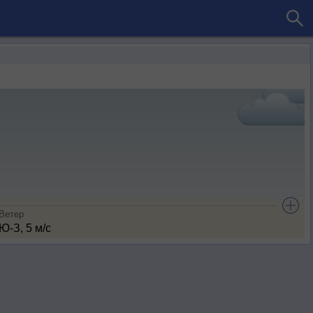
Ветер
Ю-З, 5 м/с