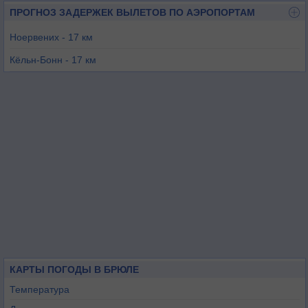
ПРОГНОЗ ЗАДЕРЖЕК ВЫЛЕТОВ ПО АЭРОПОРТАМ
Ноервених - 17 км
Кёльн-Бонн - 17 км
Бонн Хангелар - 20 км
Дюссельдорф - 52 км
Мюнхенгладбах - 52 км
Далемер-Бинц - 54 км
КАРТЫ ПОГОДЫ В БРЮЛЕ
Температура