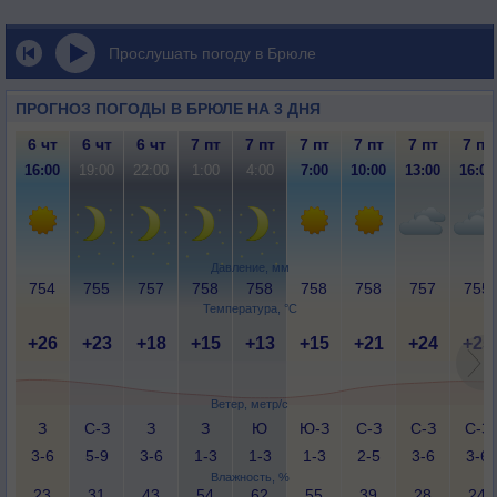
Прослушать погоду в Брюле
ПРОГНОЗ ПОГОДЫ В БРЮЛЕ НА 3 ДНЯ
6 чт
6 чт
6 чт
7 пт
7 пт
7 пт
7 пт
7 пт
7 пт
16:00
19:00
22:00
1:00
4:00
7:00
10:00
13:00
16:00
Давление, мм
754
755
757
758
758
758
758
757
755
Температура, °C
+26
+23
+18
+15
+13
+15
+21
+24
+25
Ветер, метр/с
З
С-З
З
З
Ю
Ю-З
С-З
С-З
С-З
3-6
5-9
3-6
1-3
1-3
1-3
2-5
3-6
3-6
Влажность, %
23
31
43
54
62
55
39
28
24