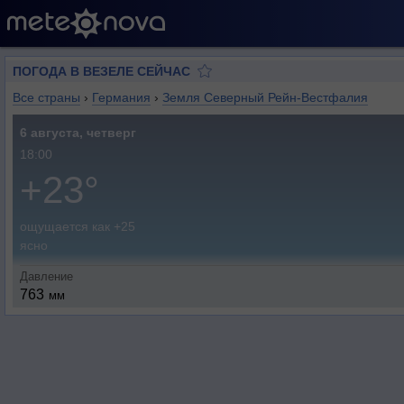
ПОГОДА В ВЕЗЕЛЕ СЕЙЧАС
Все страны
›
Германия
›
Земля Северный Рейн-Вестфалия
6 августа, четверг
18:00
+23°
ощущается как +25
ясно
Давление
763
мм