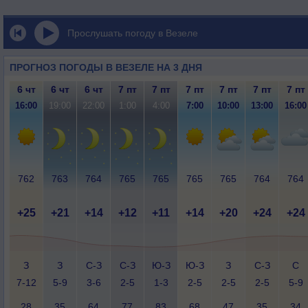
Прослушать погоду в Везеле
ПРОГНОЗ ПОГОДЫ В ВЕЗЕЛЕ НА 3 ДНЯ
6 чт
6 чт
6 чт
7 пт
7 пт
7 пт
7 пт
7 пт
7 пт
16:00
19:00
22:00
1:00
4:00
7:00
10:00
13:00
16:00
762
763
764
765
765
765
765
764
764
+25
+21
+14
+12
+11
+14
+20
+24
+24
З
З
С-З
С-З
Ю-З
Ю-З
З
С-З
С
7-12
5-9
3-6
2-5
1-3
2-5
2-5
2-5
5-9
28
35
64
77
83
68
47
35
34