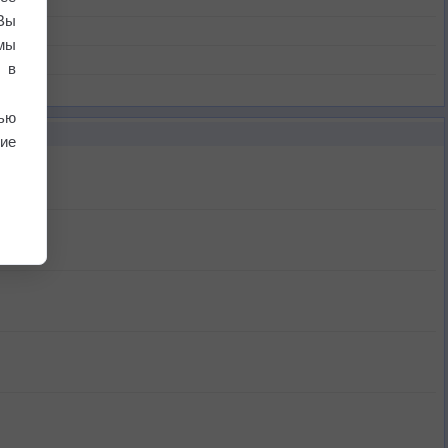
Вы
мы
 в
ью
ие