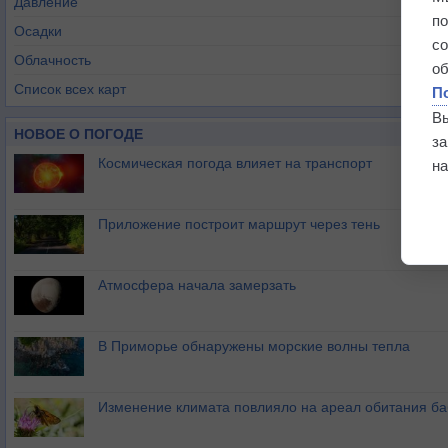
Давление
п
Осадки
с
Облачность
о
Список всех карт
П
В
НОВОЕ О ПОГОДЕ
з
Космическая погода влияет на транспорт
на
Приложение построит маршрут через тень
Атмосфера начала замерзать
В Приморье обнаружены морские волны тепла
Изменение климата повлияло на ареал обитания ба