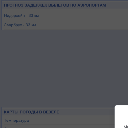
ПРОГНОЗ ЗАДЕРЖЕК ВЫЛЕТОВ ПО АЭРОПОРТАМ
Нидерхейн - 33 км
Лаарбрух - 33 км
Эссен-Мюльхайм - 36 км
Штадтлон-Фреден - 41 км
Дюссельдорф - 42 км
Мюнхенгладбах - 48 км
КАРТЫ ПОГОДЫ В ВЕЗЕЛЕ
Температура
М