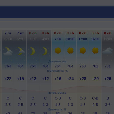
7 пт
7 пт
8 сб
8 сб
8 сб
8 сб
8 сб
8 сб
8 сб
19:00
22:00
1:00
4:00
7:00
10:00
13:00
16:00
19:00
Давление, мм
764
764
764
764
764
764
763
761
761
Температура, °C
+22
+15
+13
+12
+16
+24
+28
+29
+26
Ветер, метр/с
С
С
С
С
С-В
С
С-В
С-В
В
2-5
2-5
2-5
1-3
1-3
1-3
1-3
2-5
3-6
Влажность, %
40
62
73
78
62
36
23
19
25