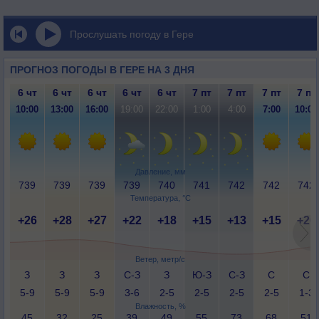
Прослушать погоду в Гере
ПРОГНОЗ ПОГОДЫ В ГЕРЕ НА 3 ДНЯ
6 чт
6 чт
6 чт
6 чт
6 чт
7 пт
7 пт
7 пт
7 пт
10:00
13:00
16:00
19:00
22:00
1:00
4:00
7:00
10:00
Давление, мм
739
739
739
739
740
741
742
742
742
Температура, °C
+26
+28
+27
+22
+18
+15
+13
+15
+20
Ветер, метр/с
З
З
З
С-З
З
Ю-З
С-З
С
С
5-9
5-9
5-9
3-6
2-5
2-5
2-5
2-5
1-3
Влажность, %
45
32
25
39
49
55
73
68
51