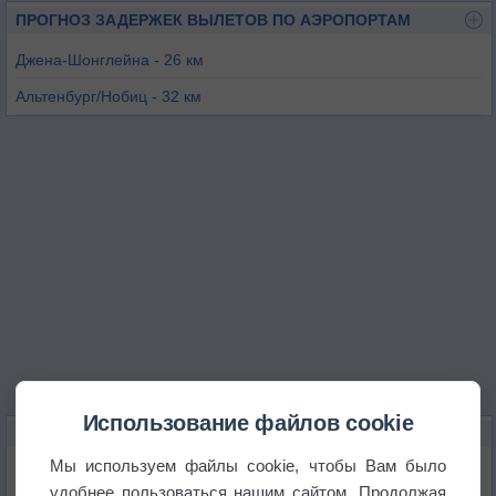
ПРОГНОЗ ЗАДЕРЖЕК ВЫЛЕТОВ ПО АЭРОПОРТАМ
Джена-Шонглейна - 26 км
Альтенбург/Нобиц - 32 км
Мерзебург - 55 км
Лейпциг - 62 км
Хоф - 68 км
Альштед - 71 км
Использование файлов cookie
КАРТЫ ПОГОДЫ В ГЕРЕ
Мы используем файлы cookie, чтобы Вам было
Температура
удобнее пользоваться нашим сайтом. Продолжая