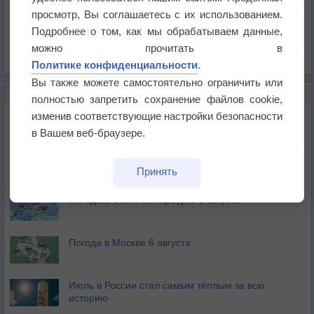
Давление
просмотр, Вы соглашаетесь с их использованием.
Осадки
Подробнее о том, как мы обрабатываем данные,
Облачность
можно прочитать в
Список всех карт
Политике конфиденциальности
.
Вы также можете самостоятельно ограничить или
НОВОЕ О ПОГОДЕ
полностью запретить сохранение файлов cookie,
Погода в Екатеринбурге 6 августа
изменив соответствующие настройки безопасности
в Вашем веб-браузере.
Погода в Краснодаре 6 августа
Принять
Погода в Санкт-Петербурге 6 августа
Погода в Москве 6 августа
Июль в России стал самым тёплым за всю
историю