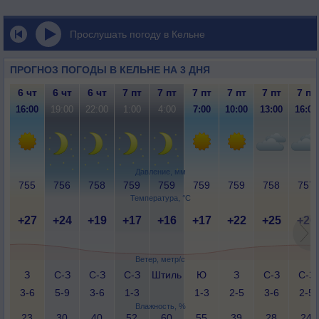
Прослушать погоду в Кельне
ПРОГНОЗ ПОГОДЫ В КЕЛЬНЕ НА 3 ДНЯ
6 чт
6 чт
6 чт
7 пт
7 пт
7 пт
7 пт
7 пт
7 пт
16:00
19:00
22:00
1:00
4:00
7:00
10:00
13:00
16:00
Давление, мм
755
756
758
759
759
759
759
758
757
Температура, °C
+27
+24
+19
+17
+16
+17
+22
+25
+26
Ветер, метр/с
З
С-З
С-З
С-З
Штиль
Ю
З
С-З
С-З
3-6
5-9
3-6
1-3
1-3
2-5
3-6
2-5
Влажность, %
23
30
40
52
60
55
39
28
24