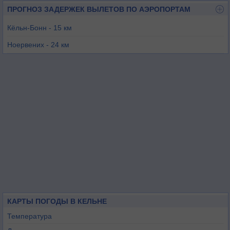
ПРОГНОЗ ЗАДЕРЖЕК ВЫЛЕТОВ ПО АЭРОПОРТАМ
Кёльн-Бонн - 15 км
Ноервених - 24 км
Бонн Хангелар - 24 км
Дюссельдорф - 41 км
Мюнхенгладбах - 45 км
Майнерцхаген - 49 км
КАРТЫ ПОГОДЫ В КЕЛЬНЕ
Температура