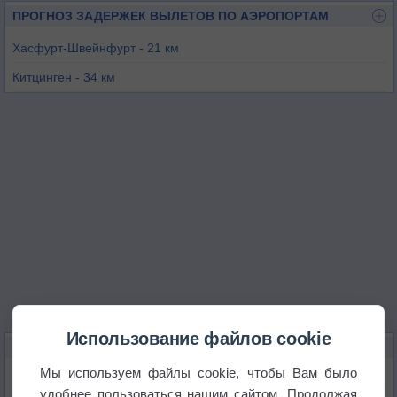
ПРОГНОЗ ЗАДЕРЖЕК ВЫЛЕТОВ ПО АЭРОПОРТАМ
Хасфурт-Швейнфурт - 21 км
Китцинген - 34 км
Вюрцбург - 49 км
Бамберг - 51 км
Бург-Фойерштайн - 70 км
Нидерштеттен - 76 км
Использование файлов cookie
КАРТЫ ПОГОДЫ В ШВАЙНФУРТЕ
Мы используем файлы cookie, чтобы Вам было
Температура
удобнее пользоваться нашим сайтом. Продолжая