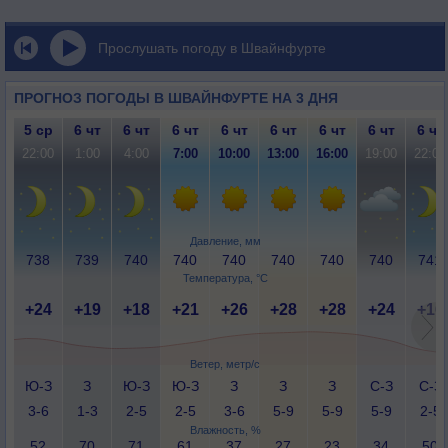
Прослушать погоду в Швайнфурте
ПРОГНОЗ ПОГОДЫ В ШВАЙНФУРТЕ НА 3 ДНЯ
5 ср
6 чт
6 чт
6 чт
6 чт
6 чт
6 чт
6 чт
6 чт
22:00
1:00
4:00
7:00
10:00
13:00
16:00
19:00
22:00
Давление, мм
738
739
740
740
740
740
740
740
741
Температура, °C
+24
+19
+18
+21
+26
+28
+28
+24
+16
Ветер, метр/с
Ю-З
З
Ю-З
Ю-З
З
З
З
С-З
С-З
3-6
1-3
2-5
2-5
3-6
5-9
5-9
5-9
2-5
Влажность, %
52
70
71
61
37
27
23
34
50