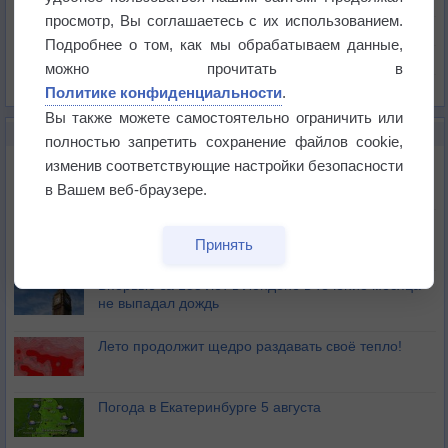
Давление
просмотр, Вы соглашаетесь с их использованием.
Осадки
Подробнее о том, как мы обрабатываем данные,
Облачность
можно прочитать в
Список всех карт
Политике конфиденциальности
.
Вы также можете самостоятельно ограничить или
НОВОЕ О ПОГОДЕ
полностью запретить сохранение файлов cookie,
Дневная температура воздуха в ОАЭ превысила
изменив соответствующие настройки безопасности
+51°
в Вашем веб-браузере.
Европейские столицы бьют рекорды жары
Принять
Впервые за 155 лет в Лондоне в течение месяца
не выпадал дождь
Лето продолжит щедро раздавать своё тепло!
Погода в Екатеринбурге 5 августа