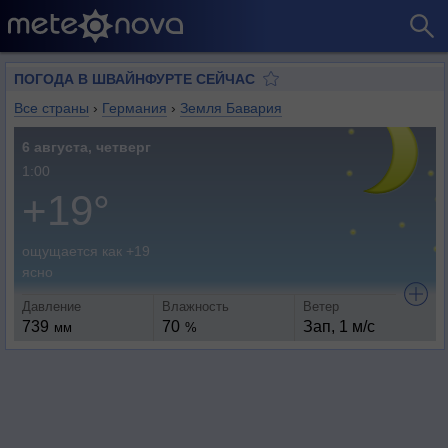
ПОГОДА В ШВАЙНФУРТЕ СЕЙЧАС
Все страны
›
Германия
›
Земля Бавария
6 августа, четверг
1:00
+19°
ощущается как +19
ясно
Давление
Влажность
Ветер
739
70
Зап, 1 м/с
мм
%