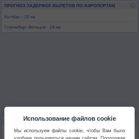
ПРОГНОЗ ЗАДЕРЖЕК ВЫЛЕТОВ ПО АЭРОПОРТАМ
Коттбас - 20 км
Спремберг-Вельцов - 24 км
Финстервальде-Шаксдорф - 44 км
Айзенхюттенштадт - 52 км
Каменц - 54 км
Ротенбург-Гёрлиц - 61 км
Использование файлов cookie
КАРТЫ ПОГОДЫ В КОТБУСЕ
Мы используем файлы cookie, чтобы Вам было
Температура
удобнее пользоваться нашим сайтом. Продолжая