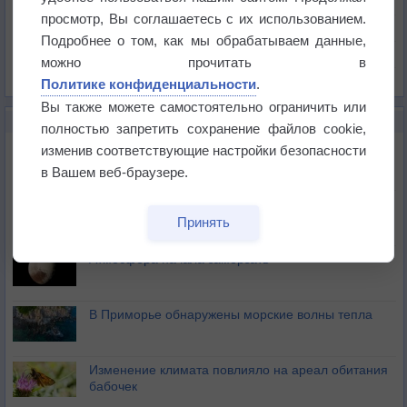
Давление
просмотр, Вы соглашаетесь с их использованием.
Осадки
Подробнее о том, как мы обрабатываем данные,
Облачность
можно прочитать в
Список всех карт
Политике конфиденциальности
.
Вы также можете самостоятельно ограничить или
НОВОЕ О ПОГОДЕ
полностью запретить сохранение файлов cookie,
Космическая погода влияет на транспорт
изменив соответствующие настройки безопасности
в Вашем веб-браузере.
Приложение построит маршрут через тень
Принять
Атмосфера начала замерзать
В Приморье обнаружены морские волны тепла
Изменение климата повлияло на ареал обитания
бабочек