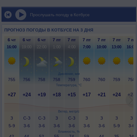
Прослушать погоду в Котбусе
ПРОГНОЗ ПОГОДЫ В КОТБУСЕ НА 3 ДНЯ
6 чт
6 чт
6 чт
7 пт
7 пт
7 пт
7 пт
7 пт
7 пт
16:00
19:00
22:00
1:00
4:00
7:00
10:00
13:00
16:00
Давление, мм
755
756
758
758
759
760
760
759
758
Температура, °C
+27
+24
+19
+18
+15
+17
+21
+24
+24
Ветер, метр/с
З
С-З
С-З
З
С-З
З
З
З
З
5-9
3-6
3-6
3-6
3-6
3-6
3-6
5-9
3-6
Влажность, %
42
44
52
55
74
59
44
35
34