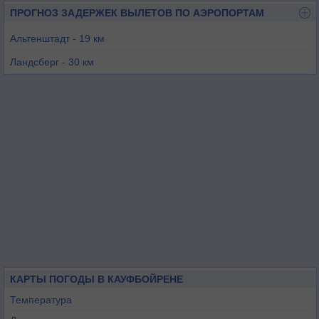
ПРОГНОЗ ЗАДЕРЖЕК ВЫЛЕТОВ ПО АЭРОПОРТАМ
Альтенштадт - 19 км
Ландсберг - 30 км
Мемминген - 31 км
Лехфельд - 38 км
Лойткирх-Унтерцайль - 45 км
КАРТЫ ПОГОДЫ В КАУФБОЙРЕНЕ
Температура