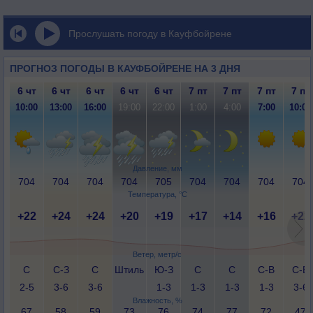
Прослушать погоду в Кауфбойрене
ПРОГНОЗ ПОГОДЫ В КАУФБОЙРЕНЕ НА 3 ДНЯ
6 чт
6 чт
6 чт
6 чт
6 чт
7 пт
7 пт
7 пт
7 пт
10:00
13:00
16:00
19:00
22:00
1:00
4:00
7:00
10:00
Давление, мм
704
704
704
704
705
704
704
704
704
Температура, °C
+22
+24
+24
+20
+19
+17
+14
+16
+22
Ветер, метр/с
С
С-З
С
Штиль
Ю-З
С
С
С-В
С-В
2-5
3-6
3-6
1-3
1-3
1-3
1-3
3-6
Влажность, %
67
58
59
73
76
74
77
72
47