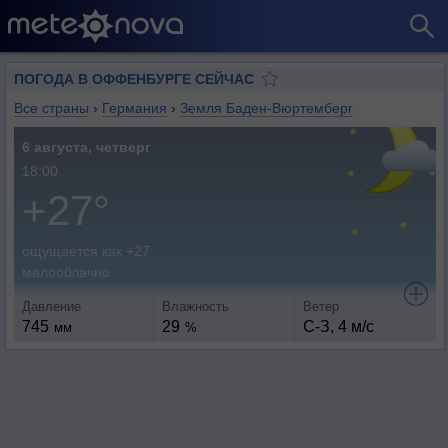
ПОГОДА В ОФФЕНБУРГЕ СЕЙЧАС
Все страны
›
Германия
›
Земля Баден-Вюртемберг
6 августа, четверг
18:00
+27°
ощущается как +27
малооблачно
Давление
Влажность
Ветер
745
29
С-З, 4 м/с
мм
%