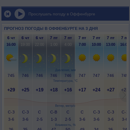
Прослушать погоду в Оффенбурге
ПРОГНОЗ ПОГОДЫ В ОФФЕНБУРГЕ НА 3 ДНЯ
6 чт
6 чт
6 чт
7 пт
7 пт
7 пт
7 пт
7 пт
7 пт
16:00
19:00
22:00
1:00
4:00
7:00
10:00
13:00
16:00
Давление, мм
745
746
746
746
746
747
747
746
745
Температура, °C
+29
+25
+19
+18
+16
+17
+24
+27
+28
Ветер, метр/с
С-З
С-З
С
С-В
С
С
С-З
С-З
С-З
3-6
3-6
2-5
1-3
2-5
3-6
3-6
3-6
3-6
Влажность, %
26
35
46
47
50
49
34
26
24