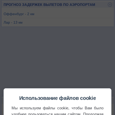
ПРОГНОЗ ЗАДЕРЖЕК ВЫЛЕТОВ ПО АЭРОПОРТАМ
Оффенбург - 2 км
Лaр - 13 км
Страсбург - 23 км
Карлсруэ - 36 км
Агно - 38 км
Баден-Ос - 41 км
Использование файлов cookie
КАРТЫ ПОГОДЫ В ОФФЕНБУРГЕ
Мы используем файлы cookie, чтобы Вам было
Температура
удобнее пользоваться нашим сайтом. Продолжая