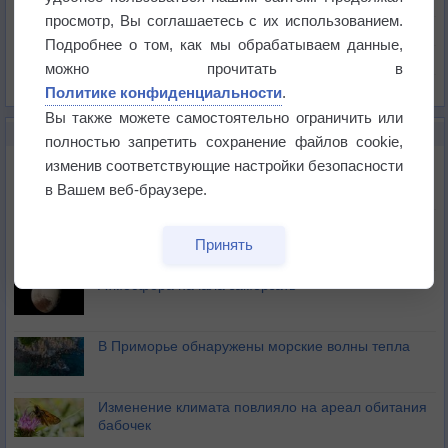
Давление
просмотр, Вы соглашаетесь с их использованием.
Осадки
Подробнее о том, как мы обрабатываем данные,
Облачность
можно прочитать в
Список всех карт
Политике конфиденциальности
.
Вы также можете самостоятельно ограничить или
НОВОЕ О ПОГОДЕ
полностью запретить сохранение файлов cookie,
Космическая погода влияет на транспорт
изменив соответствующие настройки безопасности
в Вашем веб-браузере.
Приложение построит маршрут через тень
Принять
Атмосфера начала замерзать
В Приморье обнаружены морские волны тепла
Изменение климата повлияло на ареал обитания
бабочек