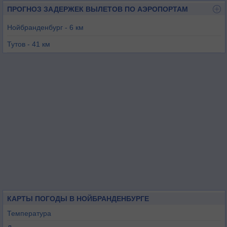
ПРОГНОЗ ЗАДЕРЖЕК ВЫЛЕТОВ ПО АЭРОПОРТАМ
Нойбранденбург - 6 км
Тутов - 41 км
Анклам - 41 км
Рехлин-Лерц - 44 км
Темплин - 61 км
Херингсдорф - 69 км
КАРТЫ ПОГОДЫ В НОЙБРАНДЕНБУРГЕ
Температура