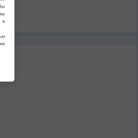
Вы
мы
 в
ью
ие