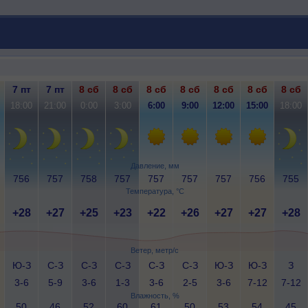
7 пт
7 пт
8 сб
8 сб
8 сб
8 сб
8 сб
8 сб
8 сб
18:00
21:00
0:00
3:00
6:00
9:00
12:00
15:00
18:00
Давление, мм
756
757
758
757
757
757
757
756
755
Температура, °C
+28
+27
+25
+23
+22
+26
+27
+27
+28
Ветер, метр/с
Ю-З
С-З
С-З
С-З
С-З
С-З
Ю-З
Ю-З
З
3-6
5-9
3-6
1-3
3-6
2-5
3-6
7-12
7-12
Влажность, %
50
46
52
60
61
50
53
54
45