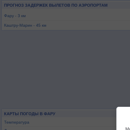
ПРОГНОЗ ЗАДЕРЖЕК ВЫЛЕТОВ ПО АЭРОПОРТАМ
Фару - 3 км
Каштру-Марин - 45 км
Портиман - 60 км
Бежa - 118 км
Рота - 147 км
Эвора - 168 км
КАРТЫ ПОГОДЫ В ФАРУ
Температура
М