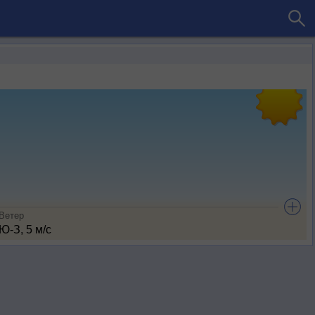
Ветер
Ю-З, 5 м/с