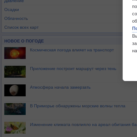
Давление
п
Осадки
с
Облачность
о
Список всех карт
П
В
НОВОЕ О ПОГОДЕ
з
Космическая погода влияет на транспорт
на
Приложение построит маршрут через тень
Атмосфера начала замерзать
В Приморье обнаружены морские волны тепла
Изменение климата повлияло на ареал обитания ба