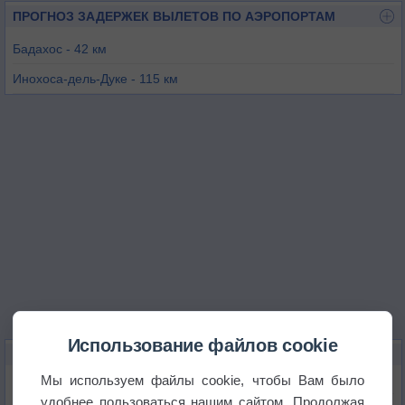
ПРОГНОЗ ЗАДЕРЖЕК ВЫЛЕТОВ ПО АЭРОПОРТАМ
Бадахос - 42 км
Инохоса-дель-Дуке - 115 км
Монфортинхо - 129 км
Эвора - 141 км
Бежa - 166 км
Севилья - 169 км
Использование файлов cookie
КАРТЫ ПОГОДЫ В МЕРИДЕ
Мы используем файлы cookie, чтобы Вам было
Температура
удобнее пользоваться нашим сайтом. Продолжая