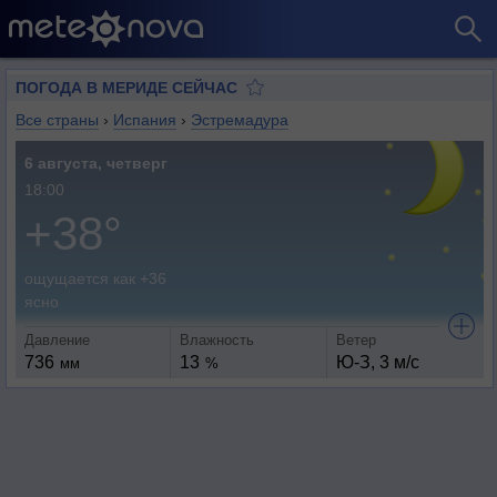
ПОГОДА В МЕРИДЕ СЕЙЧАС
Все страны
›
Испания
›
Эстремадура
6 августа, четверг
18:00
+38°
ощущается как +36
ясно
Давление
Влажность
Ветер
736
13
Ю-З, 3 м/с
мм
%