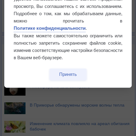
Давление
просмотр, Вы соглашаетесь с их использованием.
Осадки
Подробнее о том, как мы обрабатываем данные,
Облачность
можно прочитать в
Список всех карт
Политике конфиденциальности
.
Вы также можете самостоятельно ограничить или
НОВОЕ О ПОГОДЕ
полностью запретить сохранение файлов cookie,
Космическая погода влияет на транспорт
изменив соответствующие настройки безопасности
в Вашем веб-браузере.
Приложение построит маршрут через тень
Принять
Атмосфера начала замерзать
В Приморье обнаружены морские волны тепла
Изменение климата повлияло на ареал обитания
бабочек