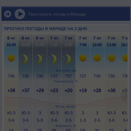
Прослушать погоду в Мериде
ПРОГНОЗ ПОГОДЫ В МЕРИДЕ НА 3 ДНЯ
6 чт
6 чт
6 чт
7 пт
7 пт
7 пт
7 пт
7 пт
7 пт
16:00
19:00
22:00
1:00
4:00
7:00
10:00
13:00
16:00
Давление, мм
736
736
736
737
737
737
738
736
735
Температура, °C
+38
+37
+29
+23
+20
+19
+28
+36
+39
Ветер, метр/с
Ю-З
Ю-З
З
Ю-З
Ю-З
З
З
Ю-З
Ю-З
3-6
3-6
5-9
3-6
2-5
1-3
2-5
3-6
3-6
Влажность, %
14
13
25
45
56
59
31
15
8