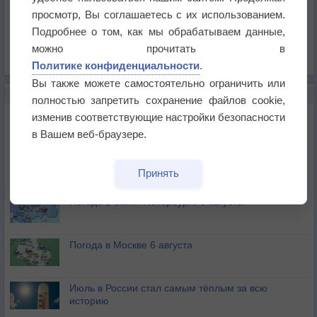
Давление
просмотр, Вы соглашаетесь с их использованием.
Осадки
Подробнее о том, как мы обрабатываем данные,
Облачность
можно прочитать в
Список всех карт
Политике конфиденциальности
.
Вы также можете самостоятельно ограничить или
НОВОЕ О ПОГОДЕ
полностью запретить сохранение файлов cookie,
Погода в Екатеринбурге 6 августа
изменив соответствующие настройки безопасности
в Вашем веб-браузере.
Погода в Краснодаре 6 августа
Принять
Погода в Санкт-Петербурге 6 августа
Погода в Москве 6 августа
Июль в России стал самым тёплым за всю
историю