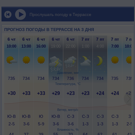
Прослушать погоду в Террассе
ПРОГНОЗ ПОГОДЫ В ТЕРРАССЕ НА 3 ДНЯ
6 чт
6 чт
6 чт
6 чт
6 чт
7 пт
7 пт
7 пт
7 пт
10:00
13:00
16:00
19:00
22:00
1:00
4:00
7:00
10:00
Давление, мм
735
734
734
734
736
734
734
735
735
Температура, °C
+30
+33
+33
+29
+23
+23
+24
+24
+29
Ветер, метр/с
Ю-В
Ю-В
Ю
Ю-В
С-З
С-З
С-З
С-З
З
2-5
3-6
5-9
3-6
3-6
1-3
1-3
1-3
2-5
Влажность, %
44
37
39
55
70
64
62
61
43