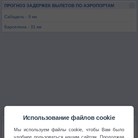
ПРОГНОЗ ЗАДЕРЖЕК ВЫЛЕТОВ ПО АЭРОПОРТАМ
Сабадель - 9 км
Барселонa - 31 км
Жирона - 72 км
Реус - 85 км
Ла-Сердания - 92 км
Монферре - 100 км
Использование файлов cookie
КАРТЫ ПОГОДЫ В ТЕРРАССЕ
Мы используем файлы cookie, чтобы Вам было
Температура
удобнее пользоваться нашим сайтом. Продолжая