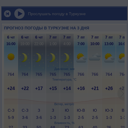
Прослушать погоду в Туркуэне
ПРОГНОЗ ПОГОДЫ В ТУРКУЭНЕ НА 3 ДНЯ
6 чт
6 чт
6 чт
7 пт
7 пт
7 пт
7 пт
7 пт
7 пт
16:00
19:00
22:00
1:00
4:00
7:00
10:00
13:00
16:00
Давление, мм
764
764
765
765
765
766
766
764
764
Температура, °C
+24
+22
+17
+15
+14
+16
+21
+26
+27
Ветер, метр/с
С-З
С-З
З
З
Ю
Ю-В
Ю
Ю-З
В
5-9
3-6
3-6
1-3
1-3
2-5
2-5
1-3
1-3
Влажность, %
27
33
50
68
73
63
40
26
21