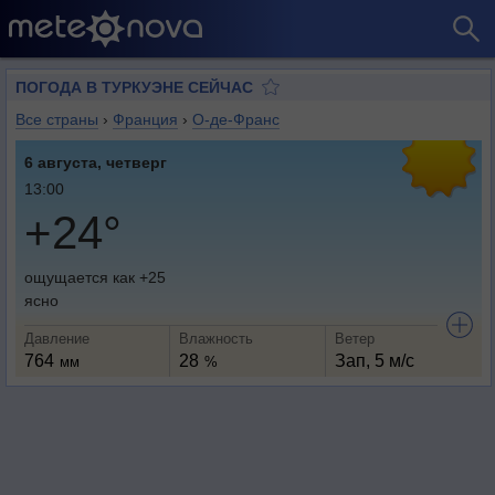
ПОГОДА В ТУРКУЭНЕ СЕЙЧАС
Все страны
›
Франция
›
О-де-Франс
6 августа, четверг
13:00
+24°
ощущается как +25
ясно
Давление
Влажность
Ветер
764
28
Зап, 5 м/с
мм
%