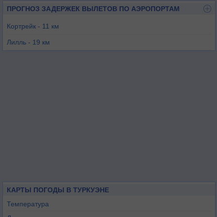
ПРОГНОЗ ЗАДЕРЖЕК ВЫЛЕТОВ ПО АЭРОПОРТАМ
Кортрейк - 11 км
Лилль - 19 км
Турне - 32 км
Мервиль - 39 км
Валансьен - 49 км
Шьевр - 50 км
КАРТЫ ПОГОДЫ В ТУРКУЭНЕ
Температура