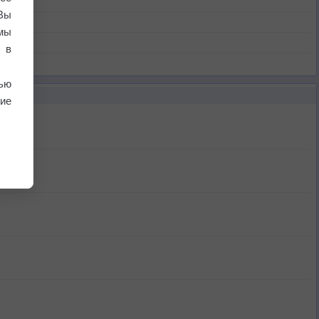
Вы
мы
 в
ью
ие