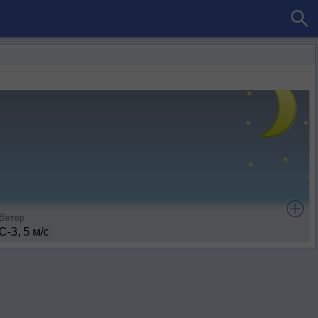
Ветер
С-З, 5 м/с