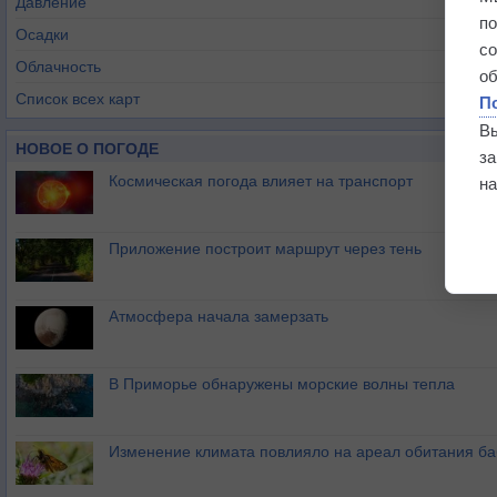
Давление
п
Осадки
с
Облачность
о
Список всех карт
П
В
НОВОЕ О ПОГОДЕ
з
Космическая погода влияет на транспорт
на
Приложение построит маршрут через тень
Атмосфера начала замерзать
В Приморье обнаружены морские волны тепла
Изменение климата повлияло на ареал обитания ба