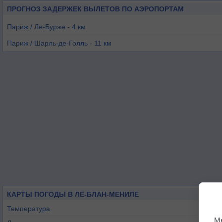
ПРОГНОЗ ЗАДЕРЖЕК ВЫЛЕТОВ ПО АЭРОПОРТАМ
Париж / Ле-Бурже - 4 км
Париж / Шарль-де-Голль - 11 км
Париж / Орли - 24 км
Велизи-Вилакубле - 26 км
Туссу-ле-Нобле - 32 км
Понтуаз - 35 км
КАРТЫ ПОГОДЫ В ЛЕ-БЛАН-МЕНИЛЕ
Температура
М