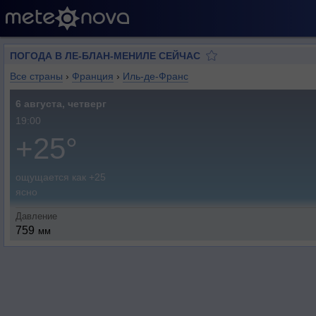
ПОГОДА В ЛЕ-БЛАН-МЕНИЛЕ СЕЙЧАС
Все страны
›
Франция
›
Иль-де-Франс
6 августа, четверг
19:00
+25°
ощущается как +25
ясно
Давление
759
мм