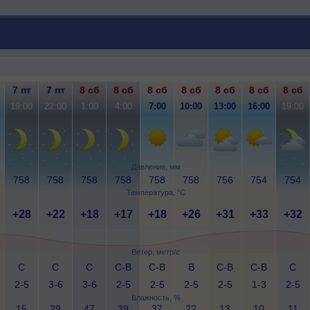
7 пт
7 пт
8 сб
8 сб
8 сб
8 сб
8 сб
8 сб
8 сб
19:00
22:00
1:00
4:00
7:00
10:00
13:00
16:00
19:00
Давление, мм
758
758
758
758
758
758
756
754
754
Температура, °C
+28
+22
+18
+17
+18
+26
+31
+33
+32
Ветер, метр/с
С
С
С
С-В
С-В
В
С-В
С-В
С
2-5
3-6
3-6
2-5
2-5
2-5
2-5
1-3
2-5
Влажность, %
15
29
47
39
37
22
13
10
11