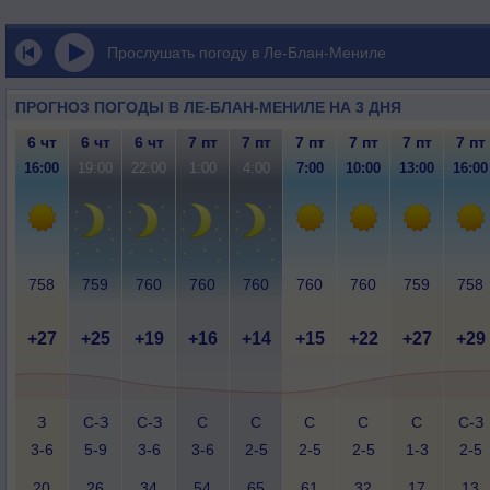
Прослушать погоду в Ле-Блан-Мениле
ПРОГНОЗ ПОГОДЫ В ЛЕ-БЛАН-МЕНИЛЕ НА 3 ДНЯ
6 чт
6 чт
6 чт
7 пт
7 пт
7 пт
7 пт
7 пт
7 пт
16:00
19:00
22:00
1:00
4:00
7:00
10:00
13:00
16:00
758
759
760
760
760
760
760
759
758
+27
+25
+19
+16
+14
+15
+22
+27
+29
З
С-З
С-З
С
С
С
С
С
С-З
3-6
5-9
3-6
3-6
2-5
2-5
2-5
1-3
2-5
20
26
34
54
65
61
32
17
13