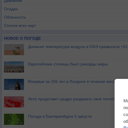
Давление
Осадки
Облачность
Список всех карт
НОВОЕ О ПОГОДЕ
Дневная температура воздуха в ОАЭ превысила +51
Европейские столицы бьют рекорды жары
Впервые за 155 лет в Лондоне в течение месяца не
Лето продолжит щедро раздавать своё тепло!
М
п
с
Погода в Екатеринбурге 5 августа
о