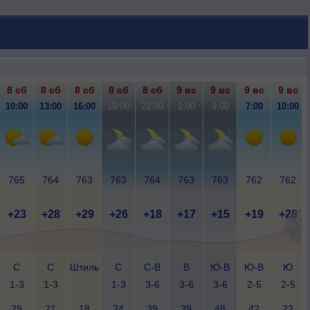
8 сб
8 сб
8 сб
8 сб
8 сб
9 вс
9 вс
9 вс
9 вс
10:00
13:00
16:00
19:00
22:00
1:00
4:00
7:00
10:00
765
764
763
763
764
763
763
762
762
+23
+28
+29
+26
+18
+17
+15
+19
+28
С
С
Штиль
С
С-В
В
Ю-В
Ю-В
Ю
1-3
1-3
1-3
3-6
3-6
3-6
2-5
2-5
29
21
18
24
39
39
48
42
22