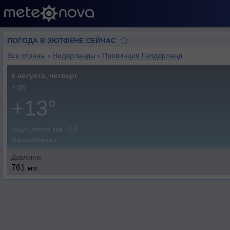
ПОГОДА В ЗЮТФЕНЕ СЕЙЧАС
Все страны
›
Нидерланды
›
Провинция Гелдерланд
6 августа, четверг
4:00
+13°
ощущается как +13
малооблачно
Давление
761
мм