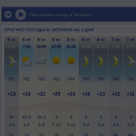
Прослушать погоду в Зютфене
ПРОГНОЗ ПОГОДЫ В ЗЮТФЕНЕ НА 3 ДНЯ
6 чт
6 чт
6 чт
6 чт
6 чт
6 чт
6 чт
7 пт
7 пт
4:00
7:00
10:00
13:00
16:00
19:00
22:00
1:00
4:00
761
762
763
763
764
765
766
766
766
+13
+16
+22
+25
+23
+19
+13
+12
+11
Ю
Ю-З
Ю-З
З
З
З
З
З
З
3-6
3-6
5-9
7-12
7-12
5-9
3-6
3-6
2-5
82
74
44
29
32
45
74
85
88