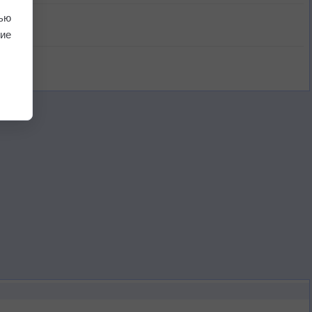
ью
ие