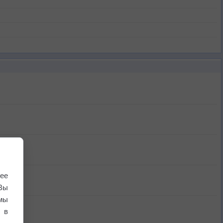
ее
Вы
мы
 в