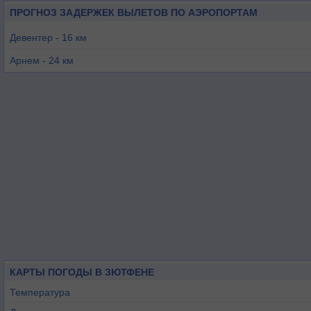
ПРОГНОЗ ЗАДЕРЖЕК ВЫЛЕТОВ ПО АЭРОПОРТАМ
Девентер - 16 км
Арнем - 24 км
Штадтлон-Фреден - 46 км
Энсхеде - 48 км
Лелиштад - 58 км
Нидерхейн - 59 км
КАРТЫ ПОГОДЫ В ЗЮТФЕНЕ
Температура