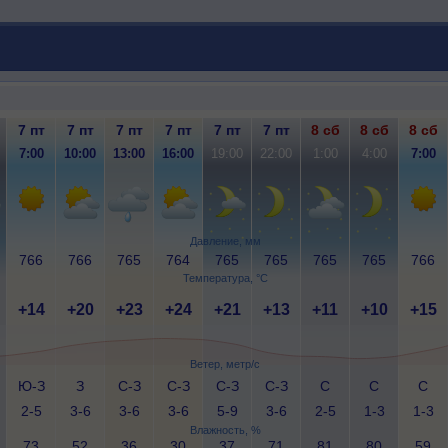
7 пт
7 пт
7 пт
7 пт
7 пт
7 пт
8 сб
8 сб
8 сб
7:00
10:00
13:00
16:00
19:00
22:00
1:00
4:00
7:00
Давление, мм
766
766
765
764
765
765
765
765
766
Температура, °C
+14
+20
+23
+24
+21
+13
+11
+10
+15
Ветер, метр/с
Ю-З
З
С-З
С-З
С-З
С-З
С
С
С
2-5
3-6
3-6
3-6
5-9
3-6
2-5
1-3
1-3
Влажность, %
73
52
36
30
37
71
81
80
59