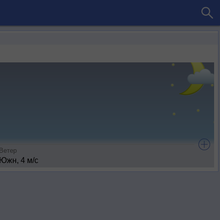
Ветер
Южн, 4 м/с