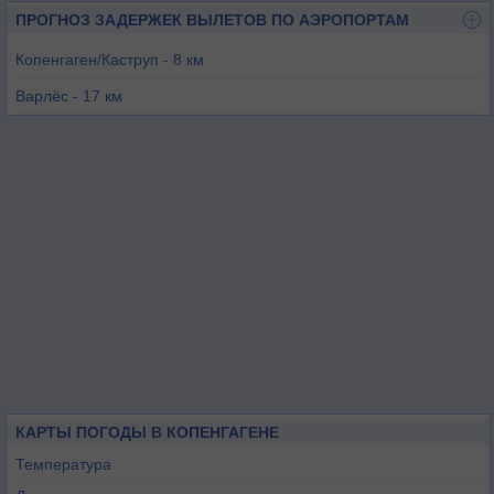
ПРОГНОЗ ЗАДЕРЖЕК ВЫЛЕТОВ ПО АЭРОПОРТАМ
Копенгаген/Каструп - 8 км
Варлёс - 17 км
Копенгаген/Роскильде - 29 км
Грёнхольт-Хиллерёд - 32 км
Ландскруна - 35 км
Мальмё - 53 км
КАРТЫ ПОГОДЫ В КОПЕНГАГЕНЕ
Температура