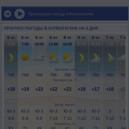
Прослушать погоду в Копенгагене
ПРОГНОЗ ПОГОДЫ В КОПЕНГАГЕНЕ НА 3 ДНЯ
6 чт
6 чт
6 чт
6 чт
6 чт
6 чт
6 чт
7 пт
7 пт
4:00
7:00
10:00
13:00
16:00
19:00
22:00
1:00
4:00
Давление, мм
758
758
758
758
758
759
760
760
761
Температура, °C
+18
+19
+22
+22
+22
+19
+17
+16
+16
Ветер, метр/с
Ю-З
Ю-З
Ю-З
Ю-З
Ю-З
Ю-З
Ю-З
З
З
3-6
5-9
5-9
7-12
7-12
7-12
7-12
7-12
7-12
Влажность, %
83
72
49
44
47
64
71
69
64