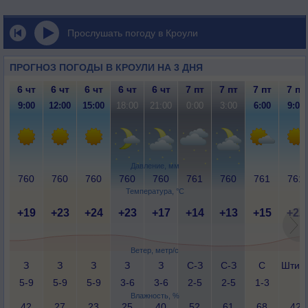
Прослушать погоду в Кроули
ПРОГНОЗ ПОГОДЫ В КРОУЛИ НА 3 ДНЯ
6 чт
6 чт
6 чт
6 чт
6 чт
7 пт
7 пт
7 пт
7 пт
9:00
12:00
15:00
18:00
21:00
0:00
3:00
6:00
9:00
Давление, мм
760
760
760
760
760
761
760
761
761
Температура, °C
+19
+23
+24
+23
+17
+14
+13
+15
+22
Ветер, метр/с
З
З
З
З
З
С-З
С-З
С
Штил
5-9
5-9
5-9
3-6
3-6
2-5
2-5
1-3
Влажность, %
42
27
23
25
40
52
61
68
42