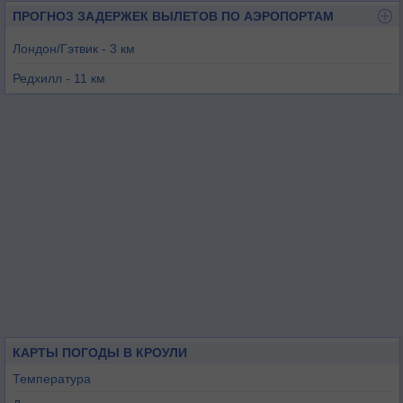
ПРОГНОЗ ЗАДЕРЖЕК ВЫЛЕТОВ ПО АЭРОПОРТАМ
Лондон/Гэтвик - 3 км
Редхилл - 11 км
Брумли - 28 км
Шорхам - 32 км
Фэйроакс - 36 км
Лондон/Хитроу - 44 км
КАРТЫ ПОГОДЫ В КРОУЛИ
Температура