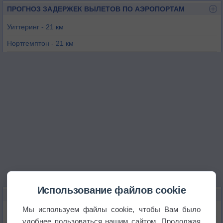
ПРОГНОЗ ЗАДЕРЖЕК ВЫЛЕТОВ ПО АЭРОПОРТАМ
Уиттеринг - 21 км
Нортгемптон - 21 км
Сибсон - 23 км
Лестер - 26 км
Окем - 28 км
Питерборо - 31 км
Использование файлов cookie
КАРТЫ ПОГОДЫ В КОРБИ
Мы используем файлы cookie, чтобы Вам было
Температура
удобнее пользоваться нашим сайтом. Продолжая