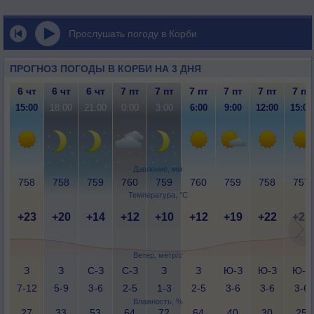
Прослушать погоду в Корби
ПРОГНОЗ ПОГОДЫ В КОРБИ НА 3 ДНЯ
6 чт
6 чт
6 чт
7 пт
7 пт
7 пт
7 пт
7 пт
7 пт
15:00
18:00
21:00
0:00
3:00
6:00
9:00
12:00
15:00
Давление, мм
758
758
759
760
759
760
759
758
757
Температура, °C
+23
+20
+14
+12
+10
+12
+19
+22
+25
Ветер, метр/с
З
З
С-З
С-З
З
З
Ю-З
Ю-З
Ю-З
7-12
5-9
3-6
2-5
1-3
2-5
3-6
3-6
3-6
Влажность, %
27
33
53
64
72
64
40
30
25