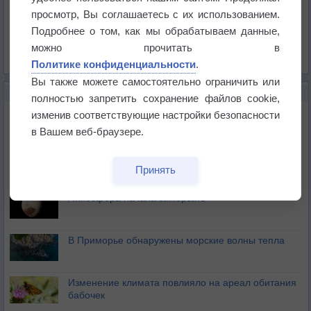
Давление
просмотр, Вы соглашаетесь с их использованием.
Осадки
Подробнее о том, как мы обрабатываем данные,
Облачность
можно прочитать в
Список всех карт
Политике конфиденциальности
.
Вы также можете самостоятельно ограничить или
НОВОЕ О ПОГОДЕ
полностью запретить сохранение файлов cookie,
Космическая погода влияет на транспорт
изменив соответствующие настройки безопасности
в Вашем веб-браузере.
Приложение построит маршрут через тень
Принять
Атмосфера начала замерзать
В Приморье обнаружены морские волны тепла
Изменение климата повлияло на ареал обитания
бабочек