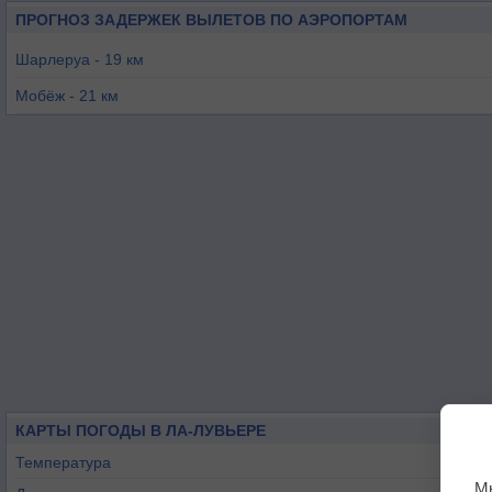
ПРОГНОЗ ЗАДЕРЖЕК ВЫЛЕТОВ ПО АЭРОПОРТАМ
Шарлеруа - 19 км
Мобёж - 21 км
Шьевр - 28 км
Флореннес - 41 км
Намюр - 42 км
Турне - 49 км
КАРТЫ ПОГОДЫ В ЛА-ЛУВЬЕРЕ
Температура
М