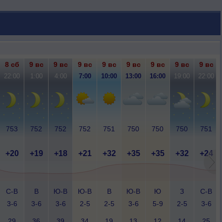
8 сб
9 вс
9 вс
9 вс
9 вс
9 вс
9 вс
9 вс
9 вс
22:00
1:00
4:00
7:00
10:00
13:00
16:00
19:00
22:00
753
752
752
752
751
750
750
750
751
+20
+19
+18
+21
+32
+35
+35
+32
+24
С-В
В
Ю-В
Ю-В
В
Ю-В
Ю
З
С-В
3-6
3-6
3-6
2-5
2-5
3-6
5-9
2-5
3-6
29
36
39
34
19
13
12
14
25