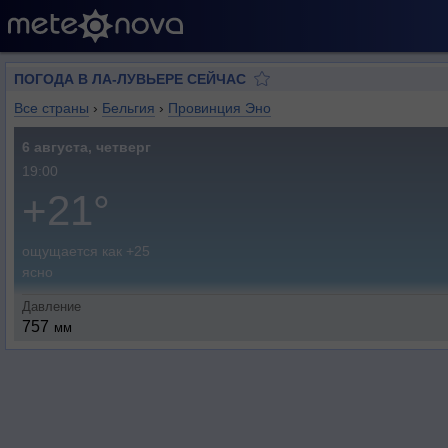
ПОГОДА В ЛА-ЛУВЬЕРЕ СЕЙЧАС
Все страны
›
Бельгия
›
Провинция Эно
6 августа, четверг
19:00
+21°
ощущается как +25
ясно
Давление
757
мм