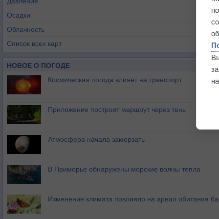
Давление
п
Осадки
с
Облачность
о
Список всех карт
П
В
НОВОЕ О ПОГОДЕ
з
Космическая погода влияет на транспорт
на
Приложение построит маршрут через тень
Атмосфера начала замерзать
В Приморье обнаружены морские волны тепла
Изменение климата повлияло на ареал обитания ба