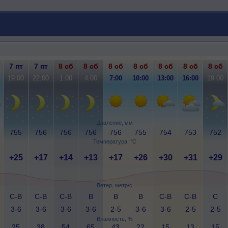
7 пт
7 пт
8 сб
8 сб
8 сб
8 сб
8 сб
8 сб
8 сб
19:00
22:00
1:00
4:00
7:00
10:00
13:00
16:00
19:00
Давление, мм
755
756
756
756
756
755
754
753
752
Температура, °C
+25
+17
+14
+13
+17
+26
+30
+31
+29
Ветер, метр/с
С-В
С-В
С-В
В
В
В
С-В
С-В
С
3-6
3-6
3-6
3-6
2-5
3-6
3-6
2-5
2-5
Влажность, %
25
38
54
65
43
22
15
13
15