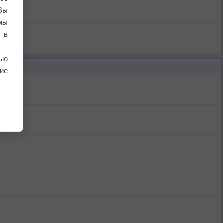
Вы
мы
 в
ью
ие