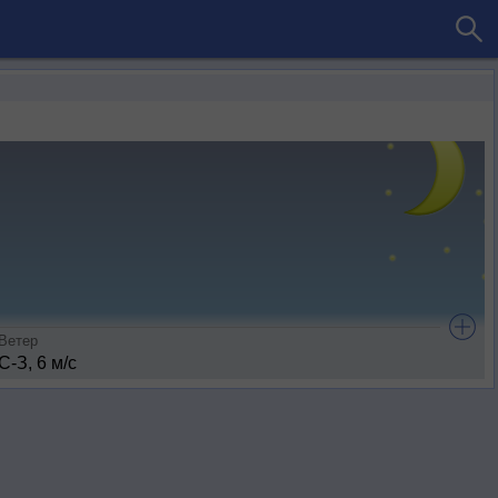
Ветер
С-З, 6 м/с