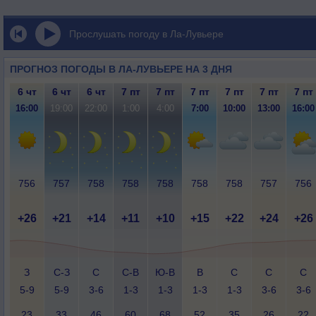
Прослушать погоду в Ла-Лувьере
ПРОГНОЗ ПОГОДЫ В ЛА-ЛУВЬЕРЕ НА 3 ДНЯ
6 чт
6 чт
6 чт
7 пт
7 пт
7 пт
7 пт
7 пт
7 пт
16:00
19:00
22:00
1:00
4:00
7:00
10:00
13:00
16:00
756
757
758
758
758
758
758
757
756
+26
+21
+14
+11
+10
+15
+22
+24
+26
З
С-З
С
С-В
Ю-В
В
С
С
С
5-9
5-9
3-6
1-3
1-3
1-3
1-3
3-6
3-6
23
33
46
60
68
52
35
26
22