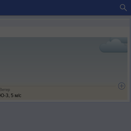
Ветер
Ю-З, 5 м/с