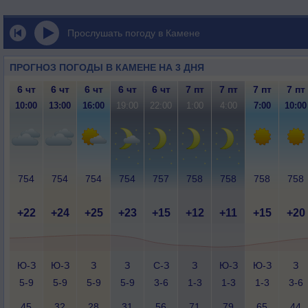
Прослушать погоду в Камене
ПРОГНОЗ ПОГОДЫ В КАМЕНЕ НА 3 ДНЯ
6 чт
6 чт
6 чт
6 чт
6 чт
7 пт
7 пт
7 пт
7 пт
10:00
13:00
16:00
19:00
22:00
1:00
4:00
7:00
10:00
754
754
754
754
757
758
758
758
758
+22
+24
+25
+23
+15
+12
+11
+15
+20
Ю-З
Ю-З
З
З
С-З
З
Ю-З
Ю-З
З
5-9
5-9
5-9
5-9
3-6
1-3
1-3
1-3
3-6
45
32
28
31
56
71
79
65
44