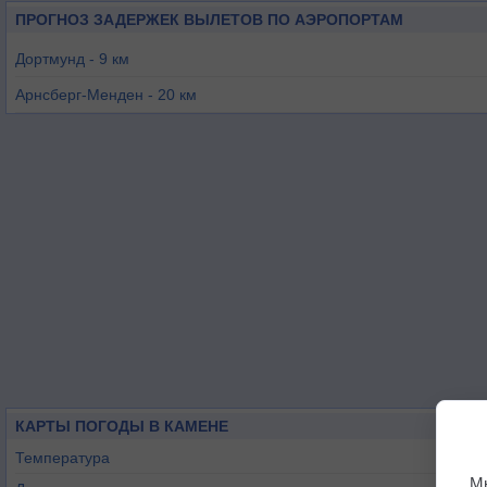
ПРОГНОЗ ЗАДЕРЖЕК ВЫЛЕТОВ ПО АЭРОПОРТАМ
Дортмунд - 9 км
Арнсберг-Менден - 20 км
Эссен-Мюльхайм - 55 км
Майнерцхаген - 55 км
Гютерсло - 57 км
Мюнстер/Оснабрюк - 60 км
КАРТЫ ПОГОДЫ В КАМЕНЕ
Температура
М