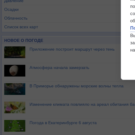
Давление
п
Осадки
с
Облачность
о
Список всех карт
П
В
НОВОЕ О ПОГОДЕ
з
Приложение построит маршрут через тень
на
Атмосфера начала замерзать
В Приморье обнаружены морские волны тепла
Изменение климата повлияло на ареал обитания ба
Погода в Екатеринбурге 6 августа