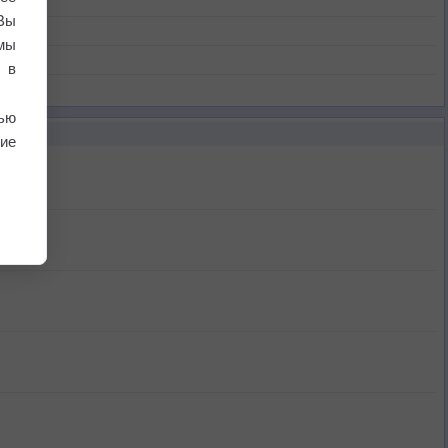
Вы
мы
 в
ью
ие