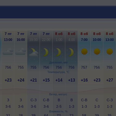
7 пт
7 пт
7 пт
7 пт
8 сб
8 сб
8 сб
8 сб
8 сб
13:00
16:00
19:00
22:00
1:00
4:00
7:00
10:00
13:00
Давление, мм
756
755
755
756
756
756
757
756
755
Температура, °C
+23
+24
+21
+15
+14
+13
+16
+23
+27
Ветер, метр/с
З
З
С-З
С-В
В
В
С-В
С
С-З
3-6
3-6
3-6
3-6
2-5
1-3
1-3
1-3
1-3
Влажность, %
32
28
39
64
72
73
58
39
25