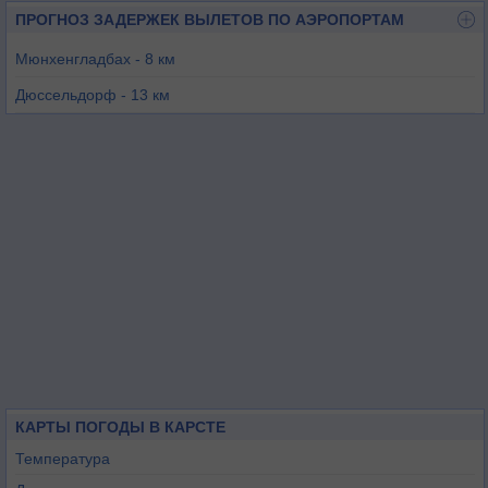
ПРОГНОЗ ЗАДЕРЖЕК ВЫЛЕТОВ ПО АЭРОПОРТАМ
Мюнхенгладбах - 8 км
Дюссельдорф - 13 км
Эссен-Мюльхайм - 30 км
Ноервених - 43 км
Гайленкирхен - 49 км
Кёльн-Бонн - 54 км
КАРТЫ ПОГОДЫ В КАРСТЕ
Температура