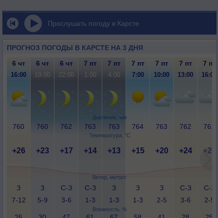
Прослушать погоду в Карсте
ПРОГНОЗ ПОГОДЫ В КАРСТЕ НА 3 ДНЯ
6 чт
6 чт
6 чт
7 пт
7 пт
7 пт
7 пт
7 пт
7 пт
16:00
19:00
22:00
1:00
4:00
7:00
10:00
13:00
16:00
Давление, мм
760
760
762
763
763
764
763
762
761
Температура, °C
+26
+23
+17
+14
+13
+15
+20
+24
+26
Ветер, метр/с
З
З
С-З
С-З
З
З
З
С-З
С-З
7-12
5-9
3-6
1-3
1-3
1-3
2-5
3-6
2-5
Влажность, %
26
30
47
61
67
58
41
28
25