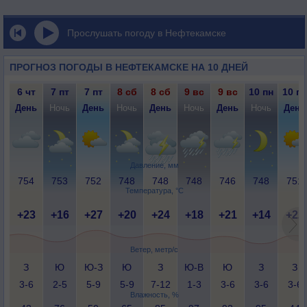
Прослушать погоду в Нефтекамске
ПРОГНОЗ ПОГОДЫ В НЕФТЕКАМСКЕ НА 10 ДНЕЙ
6 чт
7 пт
7 пт
8 сб
8 сб
9 вс
9 вс
10 пн
10 пн
День
Ночь
День
Ночь
День
Ночь
День
Ночь
День
Давление, мм
754
753
752
748
748
748
746
748
751
Температура, °C
+23
+16
+27
+20
+24
+18
+21
+14
+22
Ветер, метр/с
З
Ю
Ю-З
Ю
З
Ю-В
Ю
З
З
3-6
2-5
5-9
5-9
7-12
1-3
3-6
3-6
3-6
Влажность, %