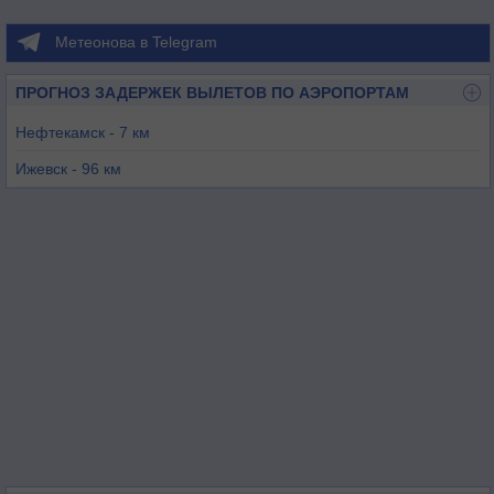
Метеонова в Telegram
ПРОГНОЗ ЗАДЕРЖЕК ВЫЛЕТОВ ПО АЭРОПОРТАМ
Нефтекамск - 7 км
Ижевск - 96 км
Нижнекамск (Бегишево) - 147 км
Бугульма - 185 км
Октябрьский - 191 км
Уфа - 198 км