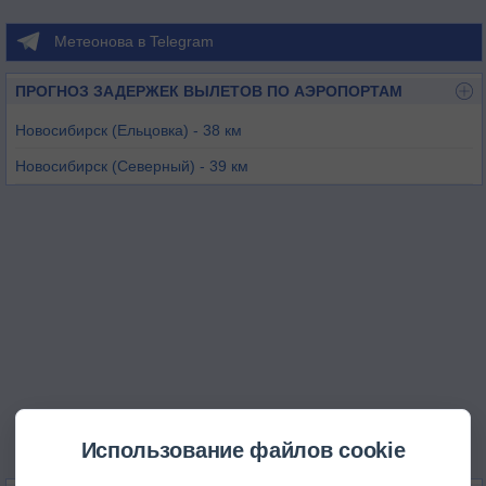
Метеонова в Telegram
ПРОГНОЗ ЗАДЕРЖЕК ВЫЛЕТОВ ПО АЭРОПОРТАМ
Новосибирск (Ельцовка) - 38 км
Новосибирск (Северный) - 39 км
Новосибирск (Толмачёво) - 41 км
Барнаул - 158 км
Кемерово - 200 км
Томск (Богашево) - 224 км
Использование файлов cookie