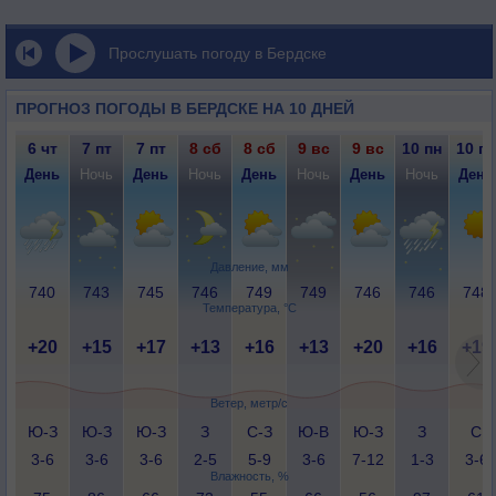
Прослушать погоду в Бердске
ПРОГНОЗ ПОГОДЫ В БЕРДСКЕ НА 10 ДНЕЙ
6 чт
7 пт
7 пт
8 сб
8 сб
9 вс
9 вс
10 пн
10 пн
День
Ночь
День
Ночь
День
Ночь
День
Ночь
День
Давление, мм
740
743
745
746
749
749
746
746
748
Температура, °C
+20
+15
+17
+13
+16
+13
+20
+16
+19
Ветер, метр/с
Ю-З
Ю-З
Ю-З
З
С-З
Ю-В
Ю-З
З
С
3-6
3-6
3-6
2-5
5-9
3-6
7-12
1-3
3-6
Влажность, %