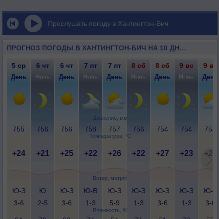
Прослушать погоду в Хантингтон-Бич
ПРОГНОЗ ПОГОДЫ В ХАНТИНГТОН-БИЧ НА 10 ДНЕЙ
5 ср
6 чт
6 чт
7 пт
7 пт
8 сб
8 сб
9 вс
9 вс
День
Ночь
День
Ночь
День
Ночь
День
Ночь
День
Давление, мм
755
756
756
758
757
756
754
754
753
Температура, °C
+24
+21
+25
+22
+26
+22
+27
+23
+26
Ветер, метр/с
Ю-З
Ю
Ю-З
Ю-В
Ю-З
Ю-З
Ю-З
Ю-З
Ю-З
3-6
2-5
3-6
1-3
5-9
1-3
3-6
1-3
3-6
Влажность, %