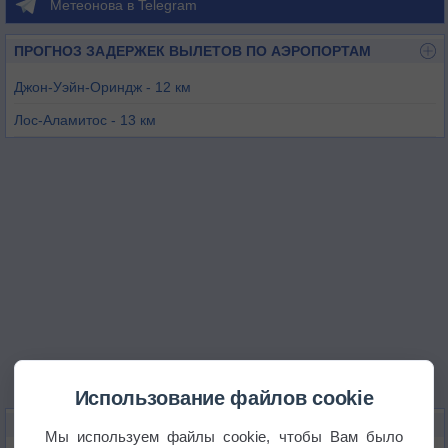
Метеонова в Telegram
ПРОГНОЗ ЗАДЕРЖЕК ВЫЛЕТОВ ПО АЭРОПОРТАМ
Джон-Уэйн-Ориндж - 12 км
Лос-Аламитос - 13 км
Лонг-Бич - 21 км
Фуллертон - 22 км
Комптон - 32 км
Торранс - 34 км
Использование файлов cookie
КАРТЫ ПОГОДЫ В ХАНТИНГТОН-БИЧ
Мы используем файлы cookie, чтобы Вам было