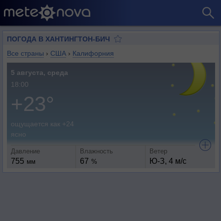
ПОГОДА В ХАНТИНГТОН-БИЧ
Все страны
›
США
›
Калифорния
5 августа, среда
18:00
+23°
ощущается как +24
ясно
Давление
Влажность
Ветер
755
67
Ю-З, 4 м/с
мм
%