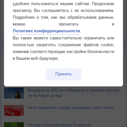
Температура
удобнее пользоваться нашим сайтом. Продолжая
Давление
просмотр, Вы соглашаетесь с их использованием.
Подробнее о том, как мы обрабатываем данные,
Осадки
можно прочитать в
Облачность
Политике конфиденциальности
.
Список всех карт
Вы также можете самостоятельно ограничить или
полностью запретить сохранение файлов cookie,
НОВОЕ О ПОГОДЕ
изменив соответствующие настройки безопасности
Дневная температура воздуха в ОАЭ превысила
в Вашем веб-браузере.
+51°
Европейские столицы бьют рекорды жары
Принять
Впервые за 155 лет в Лондоне в течение месяца
не выпадал дождь
Лето продолжит щедро раздавать своё тепло!
Погода в Екатеринбурге 5 августа