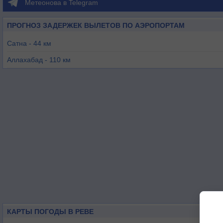
Метеонова в Telegram
ПРОГНОЗ ЗАДЕРЖЕК ВЫЛЕТОВ ПО АЭРОПОРТАМ
Сатна - 44 км
Аллахабад - 110 км
Кхаджурахо - 143 км
Варанаси - 188 км
Джабалпур - 197 км
КАРТЫ ПОГОДЫ В РЕВЕ