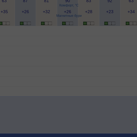
63
87
81
90
83
92
63
Комфорт, °C
+35
+26
+32
+26
+28
+23
+34
Магнитные бури