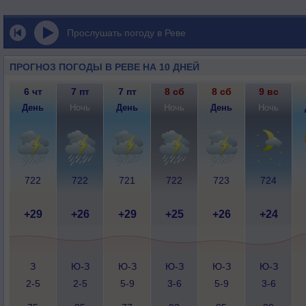
Прослушать погоду в Реве
ПРОГНОЗ ПОГОДЫ В РЕВЕ НА 10 ДНЕЙ
6 чт
7 пт
7 пт
8 сб
8 сб
9 вс
День
Ночь
День
Ночь
День
Ночь
722
722
721
722
723
724
+29
+26
+29
+25
+26
+24
З
Ю-З
Ю-З
Ю-З
Ю-З
Ю-З
2-5
2-5
5-9
3-6
5-9
3-6