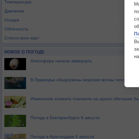
Температура
М
Давление
п
с
Осадки
о
Облачность
П
Список всех карт
В
з
НОВОЕ О ПОГОДЕ
на
Атмосфера начала замерзать
В Приморье обнаружены морские волны тепла
Изменение климата повлияло на ареал обитания ба
Погода в Екатеринбурге 6 августа
Погода в Краснодаре 6 августа