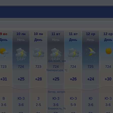
9 вс
10 пн
10 пн
11 вт
11 вт
12 ср
12 ср
День
Ночь
День
Ночь
День
Ночь
День
Давление, мм
723
724
723
724
724
725
724
Температура, °C
+31
+25
+28
+25
+26
+24
+30
Ветер, метр/с
В
Ю-З
З
Ю-З
Ю-З
Ю
Ю-З
3-6
3-6
2-5
3-6
5-9
3-6
3-6
Влажность, %