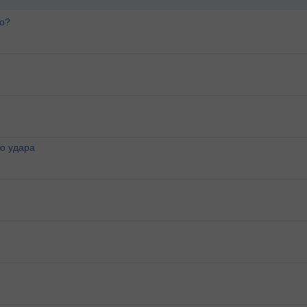
го?
о удара