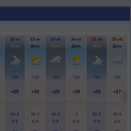
13 чт
13 чт
14 пт
14 пт
15 сб
15 сб
Ночь
День
Ночь
День
Ночь
День
725
723
724
722
723
723
+25
+30
+26
+30
+25
+27
Ю-З
Ю-З
Ю-З
З
Ю-З
Ю-З
3-6
5-9
5-9
5-9
5-9
3-6