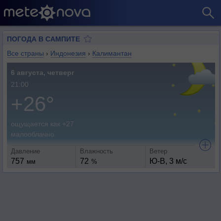
ПОГОДА В САМПИТЕ
Все страны
›
Индонезия
›
Калимантан
6 августа, четверг
21:00
+26°
ощущается как +27
малооблачно
Давление
Влажность
Ветер
757
72
Ю-В, 3 м/с
мм
%