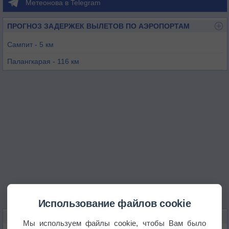
Метеонова в Telegram
ПРОГНОЗ ЗАДЕРЖЕК ВЫЛЕТОВ ПО АЭРОПОРТАМ
Сампит - 5 км
Палангкарая - 116 км
Пангкалан Бун - 143 км
Банджармасин - 225 км
Нангапинох - 277 км
Танджунг Варукин - 279 км
Использование файлов cookie
КАРТЫ ПОГОДЫ В САМПИТЕ
Мы используем файлы cookie, чтобы Вам было