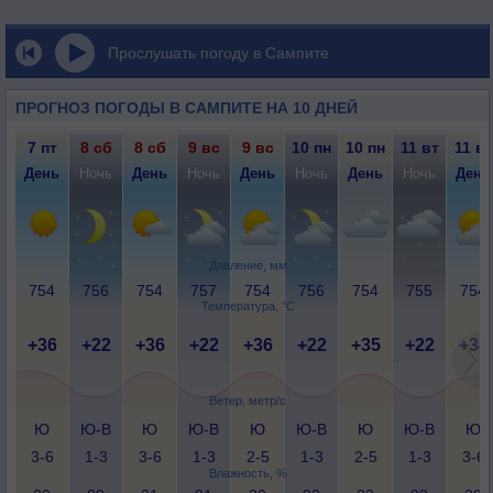
Прослушать погоду в Сампите
ПРОГНОЗ ПОГОДЫ В САМПИТЕ НА 10 ДНЕЙ
7 пт
8 сб
8 сб
9 вс
9 вс
10 пн
10 пн
11 вт
11 вт
День
Ночь
День
Ночь
День
Ночь
День
Ночь
День
Давление, мм
754
756
754
757
754
756
754
755
754
Температура, °C
+36
+22
+36
+22
+36
+22
+35
+22
+34
Ветер, метр/с
Ю
Ю-В
Ю
Ю-В
Ю
Ю-В
Ю
Ю-В
Ю
3-6
1-3
3-6
1-3
2-5
1-3
2-5
1-3
3-6
Влажность, %