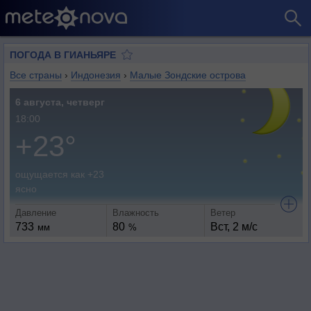
ПОГОДА В ГИАНЬЯРЕ
Все страны
›
Индонезия
›
Малые Зондские острова
6 августа, четверг
18:00
+23°
ощущается как +23
ясно
Давление
Влажность
Ветер
733
80
Вст, 2 м/с
мм
%