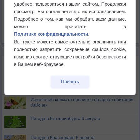
Температура
удобнее пользоваться нашим сайтом. Продолжая
Давление
просмотр, Вы соглашаетесь с их использованием.
Подробнее о том, как мы обрабатываем данные,
Осадки
можно прочитать в
Облачность
Политике конфиденциальности
.
Список всех карт
Вы также можете самостоятельно ограничить или
полностью запретить сохранение файлов cookie,
НОВОЕ О ПОГОДЕ
изменив соответствующие настройки безопасности
Атмосфера начала замерзать
в Вашем веб-браузере.
В Приморье обнаружены морские волны тепла
Принять
Изменение климата повлияло на ареал обитания
бабочек
Погода в Екатеринбурге 6 августа
Погода в Краснодаре 6 августа