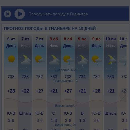
Прослушать погоду в Гианьяре
ПРОГНОЗ ПОГОДЫ В ГИАНЬЯРЕ НА 10 ДНЕЙ
6 чт
7 пт
7 пт
8 сб
8 сб
9 вс
9 вс
10 пн
10 пн
День
Ночь
День
Ночь
День
Ночь
День
Ночь
День
Давление, мм
733
733
732
733
733
734
732
733
732
Температура, °C
+28
+22
+27
+21
+27
+21
+26
+21
+26
Ветер, метр/с
Ю-В
Штиль
Ю-В
С
Ю-В
В
Ю-В
Штиль
Ю-В
3-6
3-6
1-3
3-6
1-3
3-6
3-6
Влажность, %