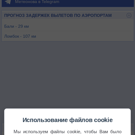
Метеонова в Telegram
ПРОГНОЗ ЗАДЕРЖЕК ВЫЛЕТОВ ПО АЭРОПОРТАМ
Бали - 29 км
Ломбок - 107 км
Блимбингсари - 111 км
Сумбава Бесар - 230 км
Суменеп - 232 км
Маланг - 296 км
Использование файлов cookie
КАРТЫ ПОГОДЫ В ГИАНЬЯРЕ
Мы используем файлы cookie, чтобы Вам было