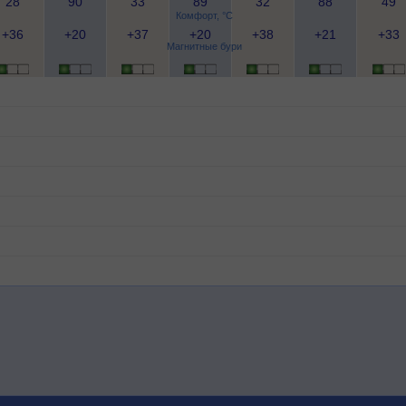
28
90
33
89
32
88
49
Комфорт, °C
+36
+20
+37
+20
+38
+21
+33
Магнитные бури