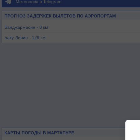
Метеонова в Telegram
ПРОГНОЗ ЗАДЕРЖЕК ВЫЛЕТОВ ПО АЭРОПОРТАМ
Банджармасин - 8 км
Бату-Личин - 129 км
Кота-Бaру - 149 км
Танджунг Варукин - 153 км
Мекар Путих - 153 км
Палангкарая - 168 км
КАРТЫ ПОГОДЫ В МАРТАПУРЕ