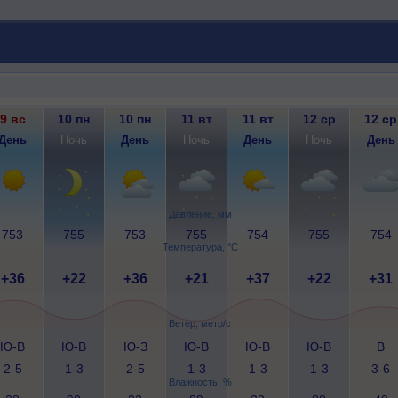
9 вс
10 пн
10 пн
11 вт
11 вт
12 ср
12 ср
День
Ночь
День
Ночь
День
Ночь
День
Давление, мм
753
755
753
755
754
755
754
Температура, °C
+36
+22
+36
+21
+37
+22
+31
Ветер, метр/с
Ю-В
Ю-В
Ю-З
Ю-В
Ю-В
Ю-В
В
2-5
1-3
2-5
1-3
1-3
1-3
3-6
Влажность, %