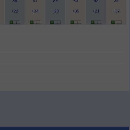
88
51
89
50
92
39
+22
+34
+23
+35
+21
+37