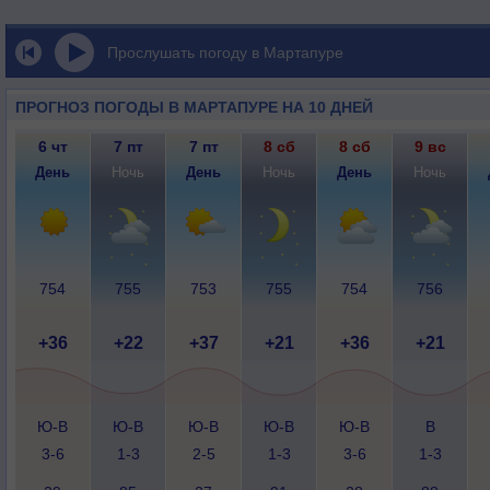
Прослушать погоду в Мартапуре
ПРОГНОЗ ПОГОДЫ В МАРТАПУРЕ НА 10 ДНЕЙ
6 чт
7 пт
7 пт
8 сб
8 сб
9 вс
День
Ночь
День
Ночь
День
Ночь
754
755
753
755
754
756
+36
+22
+37
+21
+36
+21
Ю-В
Ю-В
Ю-В
Ю-В
Ю-В
В
3-6
1-3
2-5
1-3
3-6
1-3