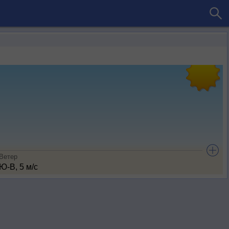
Ветер
Ю-В, 5 м/с