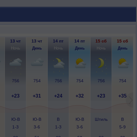
13 чт
13 чт
14 пт
14 пт
15 сб
15 сб
Ночь
День
Ночь
День
Ночь
День
756
754
756
754
756
754
+23
+31
+24
+32
+23
+35
Ю-В
Ю-В
В
Ю-В
Штиль
В
1-3
3-6
1-3
3-6
5-9