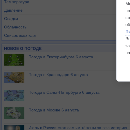
Температура
М
Давление
п
с
Осадки
о
Облачность
П
Список всех карт
В
з
НОВОЕ О ПОГОДЕ
на
Погода в Екатеринбурге 6 августа
Погода в Краснодаре 6 августа
Погода в Санкт-Петербурге 6 августа
Погода в Москве 6 августа
Июль в России стал самым тёплым за всю историю