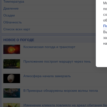
Температура
М
Давление
п
с
Осадки
о
Облачность
П
Список всех карт
В
з
НОВОЕ О ПОГОДЕ
на
Космическая погода и транспорт
Приложение построит маршрут через тень
Атмосфера начала замерзать
В Приморье обнаружены морские волны тепла
Изменение климата повлияло на ареал обитания ба