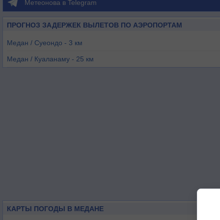
Метеонова в Telegram
ПРОГНОЗ ЗАДЕРЖЕК ВЫЛЕТОВ ПО АЭРОПОРТАМ
Медан / Суеондо - 3 км
Медан / Куаланаму - 25 км
Пангкор - 222 км
Сиболга - 227 км
Лхок-Сукон - 227 км
Ситиаван - 236 км
КАРТЫ ПОГОДЫ В МЕДАНЕ