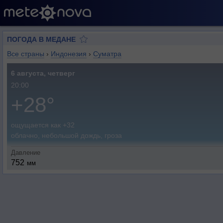
ПОГОДА В МЕДАНЕ
Все страны
›
Индонезия
›
Суматра
6 августа, четверг
20:00
+28°
ощущается как +32
облачно, небольшой дождь, гроза
Давление
752
мм