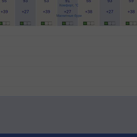
55
93
53
91
55
93
59
Комфорт, °C
+39
+27
+39
+27
+38
+27
+38
Магнитные бури