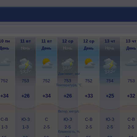
10 пн
11 вт
11 вт
12 ср
12 ср
13 чт
13 чт
День
Ночь
День
Ночь
День
Ночь
День
Давление, мм
752
753
752
753
752
754
753
Температура, °C
+34
+26
+34
+26
+33
+25
+32
Ветер, метр/с
С-В
Ю-З
С
Ю-З
С-В
Ю-З
С-В
1-3
1-3
2-5
2-5
2-5
2-5
2-5
Влажность, %