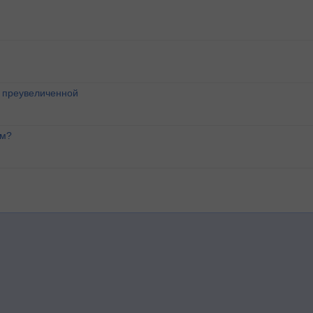
о преувеличенной
ем?