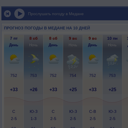
Прослушать погоду в Медане
ПРОГНОЗ ПОГОДЫ В МЕДАНЕ НА 10 ДНЕЙ
7 пт
8 сб
8 сб
9 вс
9 вс
10 пн
День
Ночь
День
Ночь
День
Ночь
752
753
752
754
752
753
+33
+26
+33
+25
+33
+25
С
Ю-З
С
Ю-З
С-В
Ю-З
2-5
1-3
2-5
2-5
2-5
2-5