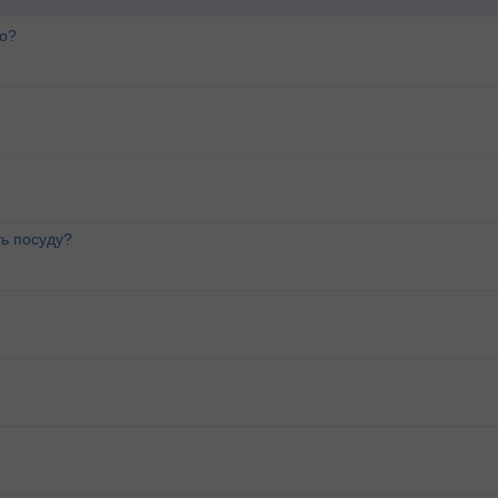
го?
ь посуду?