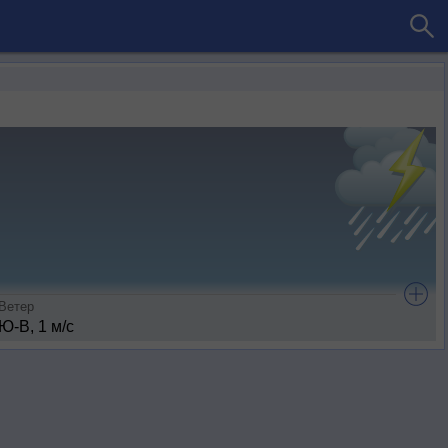
Ветер
Ю-В, 1 м/с