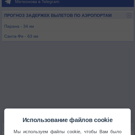
Метеонова в Telegram
ПРОГНОЗ ЗАДЕРЖЕК ВЫЛЕТОВ ПО АЭРОПОРТАМ
Парана - 34 км
Санта-Фе - 63 км
Росарио - 106 км
Гуалегуайчу - 190 км
Маркос-Хуарес - 190 км
Пергамино - 211 км
Использование файлов cookie
КАРТЫ ПОГОДЫ В ЭНТРЕ-РИОСЕ
Мы используем файлы cookie, чтобы Вам было