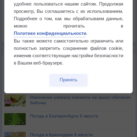
Температура
удобнее пользоваться нашим сайтом. Продолжая
Давление
просмотр, Вы соглашаетесь с их использованием.
Подробнее о том, как мы обрабатываем данные,
Осадки
можно прочитать в
Облачность
Политике конфиденциальности
.
Список всех карт
Вы также можете самостоятельно ограничить или
полностью запретить сохранение файлов cookie,
НОВОЕ О ПОГОДЕ
изменив соответствующие настройки безопасности
Атмосфера начала замерзать
в Вашем веб-браузере.
В Приморье обнаружены морские волны тепла
Принять
Изменение климата повлияло на ареал обитания
бабочек
Погода в Екатеринбурге 6 августа
Погода в Краснодаре 6 августа