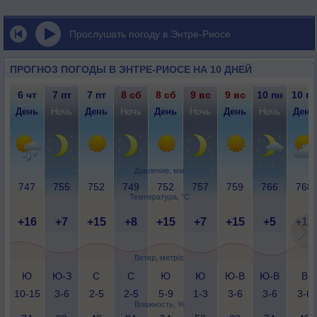
Прослушать погоду в Энтре-Риосе
ПРОГНОЗ ПОГОДЫ В ЭНТРЕ-РИОСЕ НА 10 ДНЕЙ
6 чт
7 пт
7 пт
8 сб
8 сб
9 вс
9 вс
10 пн
10 пн
День
Ночь
День
Ночь
День
Ночь
День
Ночь
День
Давление, мм
747
755
752
749
752
757
759
766
768
Температура, °C
+16
+7
+15
+8
+15
+7
+15
+5
+13
Ветер, метр/с
Ю
Ю-З
С
С
Ю
Ю
Ю-В
Ю-В
В
10-15
3-6
2-5
2-5
5-9
1-3
3-6
3-6
3-6
Влажность, %