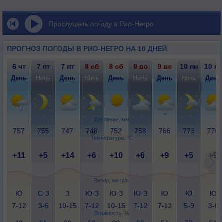
Прослушать погоду в Рио-Негро
ПРОГНОЗ ПОГОДЫ В РИО-НЕГРО НА 10 ДНЕЙ
6 чт
7 пт
7 пт
8 сб
8 сб
9 вс
9 вс
10 пн
10 пн
День
Ночь
День
Ночь
День
Ночь
День
Ночь
День
Давление, мм
757
755
747
748
752
758
766
773
776
Температура, °C
+11
+5
+14
+6
+10
+6
+9
+5
+9
Ветер, метр/с
Ю
С-З
З
Ю-З
Ю-З
Ю-З
Ю
Ю
Ю
7-12
3-6
10-15
7-12
10-15
7-12
7-12
5-9
3-6
Влажность, %