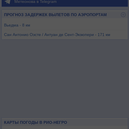
Метеонова в Telegram
ПРОГНОЗ ЗАДЕРЖЕК ВЫЛЕТОВ ПО АЭРОПОРТАМ
Вьедма - 8 км
Сан Антонио Оэсте / Антуан де Сент-Экзюпери - 171 км
Сьерра Гранде - 215 км
Рио-Колорадо - 223 км
Баия-Бланка - 241 км
Пуэрто-Мадрин - 279 км
КАРТЫ ПОГОДЫ В РИО-НЕГРО