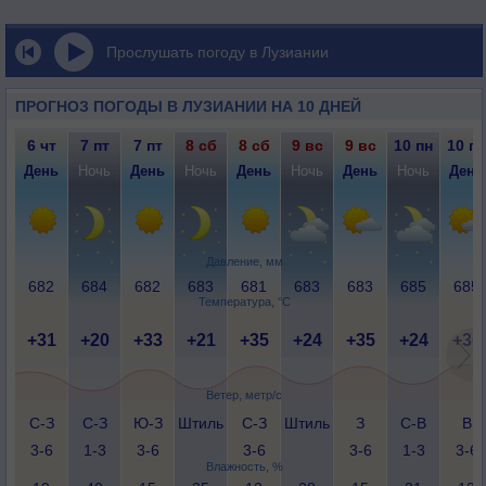
Прослушать погоду в Лузиании
ПРОГНОЗ ПОГОДЫ В ЛУЗИАНИИ НА 10 ДНЕЙ
6 чт
7 пт
7 пт
8 сб
8 сб
9 вс
9 вс
10 пн
10 пн
День
Ночь
День
Ночь
День
Ночь
День
Ночь
День
Давление, мм
682
684
682
683
681
683
683
685
685
Температура, °C
+31
+20
+33
+21
+35
+24
+35
+24
+36
Ветер, метр/с
С-З
С-З
Ю-З
Штиль
С-З
Штиль
З
С-В
В
3-6
1-3
3-6
3-6
3-6
1-3
3-6
Влажность, %