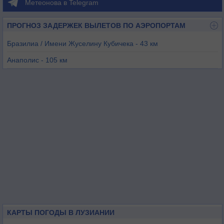
Метеонова в Telegram
ПРОГНОЗ ЗАДЕРЖЕК ВЫЛЕТОВ ПО АЭРОПОРТАМ
Бразилиа / Имени Жуселину Кубичека - 43 км
Анаполис - 105 км
Анаполис / Авиабаза - 108 км
Гояния - 142 км
Калдас-Новас - 178 км
КАРТЫ ПОГОДЫ В ЛУЗИАНИИ