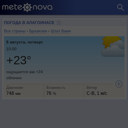
ПОГОДА В АЛАГОИНАСЕ
Все страны
›
Бразилия
›
Штат Баия
6 августа, четверг
10:00
+23°
ощущается как +24
облачно
Давление
Влажность
Ветер
748
76
С-В, 1 м/с
мм
%