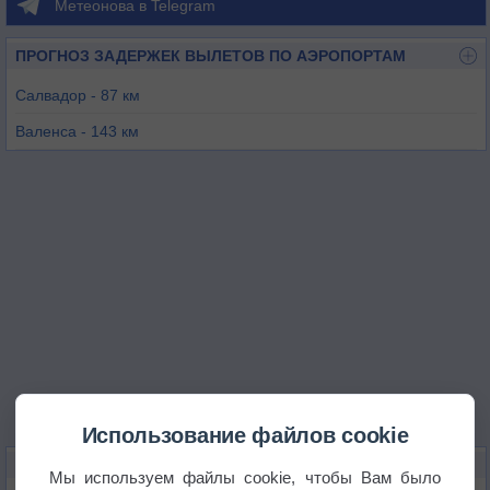
Метеонова в Telegram
ПРОГНОЗ ЗАДЕРЖЕК ВЫЛЕТОВ ПО АЭРОПОРТАМ
Салвадор - 87 км
Валенса - 143 км
Аракжу - 195 км
Пенеду - 291 км
Жагуарари - 302 км
Пауло-Афонсо - 305 км
Использование файлов cookie
КАРТЫ ПОГОДЫ В АЛАГОИНАСЕ
Мы используем файлы cookie, чтобы Вам было