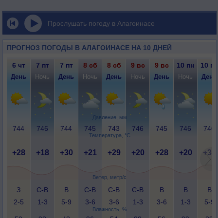
Прослушать погоду в Алагоинасе
ПРОГНОЗ ПОГОДЫ В АЛАГОИНАСЕ НА 10 ДНЕЙ
6 чт
7 пт
7 пт
8 сб
8 сб
9 вс
9 вс
10 пн
10 пн
День
Ночь
День
Ночь
День
Ночь
День
Ночь
День
Давление, мм
744
746
744
745
743
746
745
746
746
Температура, °C
+28
+18
+30
+21
+29
+20
+28
+20
+30
Ветер, метр/с
З
С-В
В
С-В
С-В
С-В
В
В
В
2-5
1-3
5-9
3-6
3-6
1-3
3-6
1-3
5-9
Влажность, %