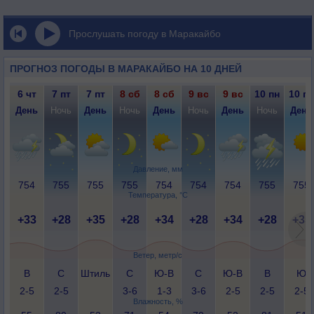
Прослушать погоду в Маракайбо
ПРОГНОЗ ПОГОДЫ В МАРАКАЙБО НА 10 ДНЕЙ
6 чт
7 пт
7 пт
8 сб
8 сб
9 вс
9 вс
10 пн
10 пн
День
Ночь
День
Ночь
День
Ночь
День
Ночь
День
Давление, мм
754
755
755
755
754
754
754
755
755
Температура, °C
+33
+28
+35
+28
+34
+28
+34
+28
+35
Ветер, метр/с
В
С
Штиль
С
Ю-В
С
Ю-В
В
Ю
2-5
2-5
3-6
1-3
3-6
2-5
2-5
2-5
Влажность, %