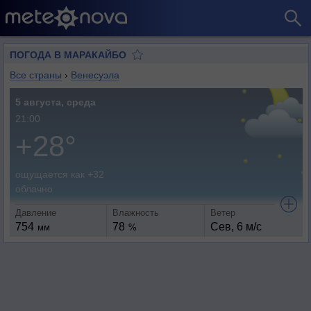
ПОГОДА В МАРАКАЙБО
Все страны
›
Венесуэла
5 августа, среда
21:00
+28°
ощущается как +32
облачно
Давление
Влажность
Ветер
754
78
Сев, 6 м/с
мм
%