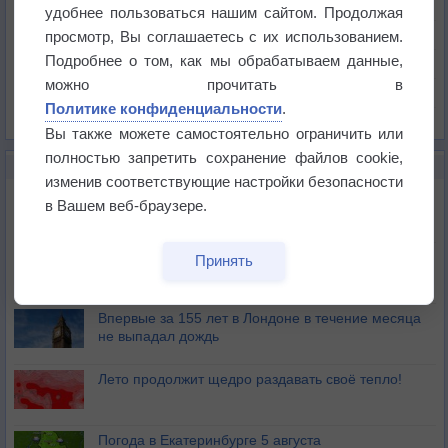
Температура
удобнее пользоваться нашим сайтом. Продолжая
Давление
просмотр, Вы соглашаетесь с их использованием.
Подробнее о том, как мы обрабатываем данные,
Осадки
можно прочитать в
Облачность
Политике конфиденциальности
.
Список всех карт
Вы также можете самостоятельно ограничить или
полностью запретить сохранение файлов cookie,
НОВОЕ О ПОГОДЕ
изменив соответствующие настройки безопасности
Дневная температура воздуха в ОАЭ превысила
в Вашем веб-браузере.
+51°
Европейские столицы бьют рекорды жары
Принять
Впервые за 155 лет в Лондоне в течение месяца
не выпадал дождь
Лето продолжит щедро раздавать своё тепло!
Погода в Екатеринбурге 5 августа