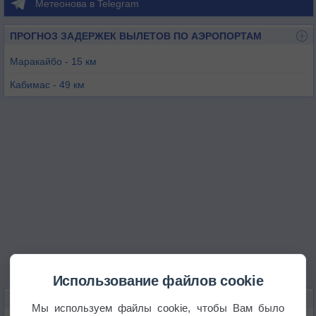
Метеонова в Telegram
ПРОГНОЗ ЗАДЕРЖЕК ВЫЛЕТОВ ПО АЭРОПОРТАМ
Маракайбо - 15 км
Кабимас - 49 км
Бачакуэро - 94 км
Майкао - 106 км
Майкао / Хорхе Айзекс - 114 км
Лос-Андес - 127 км
Использование файлов cookie
КАРТЫ ПОГОДЫ В МАРАКАЙБО
Мы используем файлы cookie, чтобы Вам было