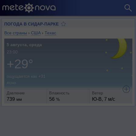
ПОГОДА В СИДАР-ПАРКЕ
Все страны
›
США
›
Техас
5 августа, среда
23:00
+29°
ощущается как +31
ясно
Давление
Влажность
Ветер
739
56
Ю-В, 7 м/с
мм
%