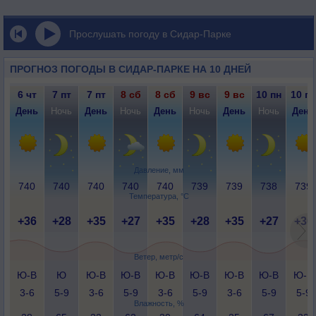
Прослушать погоду в Сидар-Парке
ПРОГНОЗ ПОГОДЫ В СИДАР-ПАРКЕ НА 10 ДНЕЙ
6 чт
7 пт
7 пт
8 сб
8 сб
9 вс
9 вс
10 пн
10 пн
День
Ночь
День
Ночь
День
Ночь
День
Ночь
День
Давление, мм
740
740
740
740
740
739
739
738
739
Температура, °C
+36
+28
+35
+27
+35
+28
+35
+27
+36
Ветер, метр/с
Ю-В
Ю
Ю-В
Ю-В
Ю-В
Ю-В
Ю-В
Ю-В
Ю-В
3-6
5-9
3-6
5-9
3-6
5-9
3-6
5-9
5-9
Влажность, %