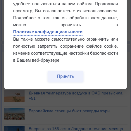
Температура
удобнее пользоваться нашим сайтом. Продолжая
Давление
просмотр, Вы соглашаетесь с их использованием.
Подробнее о том, как мы обрабатываем данные,
Осадки
можно прочитать в
Облачность
Политике конфиденциальности
.
Список всех карт
Вы также можете самостоятельно ограничить или
полностью запретить сохранение файлов cookie,
НОВОЕ О ПОГОДЕ
изменив соответствующие настройки безопасности
Июль в России стал самым тёплым за всю
в Вашем веб-браузере.
историю
В Центральной России наступают самые жаркие
Принять
дни этого лета
Дневная температура воздуха в ОАЭ превысила
+51°
Европейские столицы бьют рекорды жары
Впервые за 155 лет в Лондоне в течение месяца