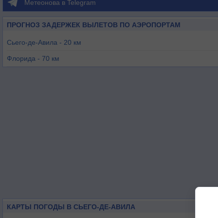
Метеонова в Telegram
ПРОГНОЗ ЗАДЕРЖЕК ВЫЛЕТОВ ПО АЭРОПОРТАМ
Сьего-де-Авила - 20 км
Флорида - 70 км
Санкти Спиритус - 71 км
Кайо-Коко - 82 км
Санта-Мария о-в - 95 км
Кайбарьен - 103 км
КАРТЫ ПОГОДЫ В СЬЕГО-ДЕ-АВИЛА