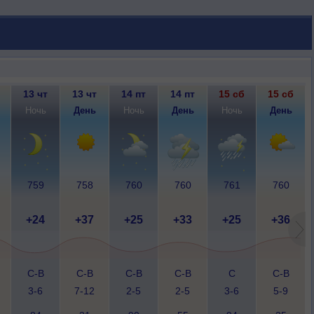
13 чт
13 чт
14 пт
14 пт
15 сб
15 сб
Ночь
День
Ночь
День
Ночь
День
759
758
760
760
761
760
+24
+37
+25
+33
+25
+36
С-В
С-В
С-В
С-В
С
С-В
3-6
7-12
2-5
2-5
3-6
5-9