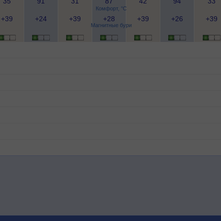
35
91
31
87
42
94
33
Комфорт, °C
+39
+24
+39
+28
+39
+26
+39
Магнитные бури