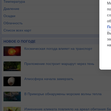
Температура
М
Давление
п
с
Осадки
о
Облачность
П
Список всех карт
В
з
НОВОЕ О ПОГОДЕ
на
Космическая погода влияет на транспорт
Приложение построит маршрут через тень
Атмосфера начала замерзать
В Приморье обнаружены морские волны тепла
Изменение климата повлияло на ареал обитания ба