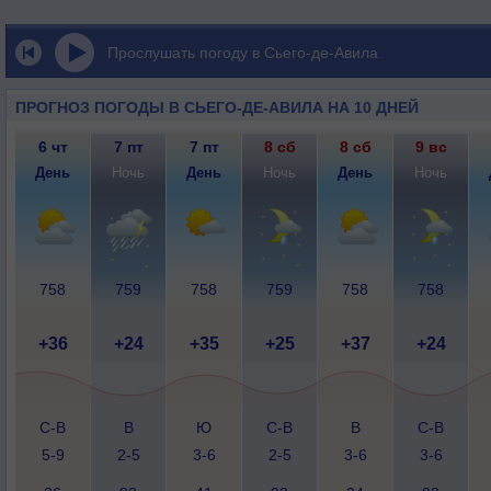
Прослушать погоду в Сьего-де-Авила
ПРОГНОЗ ПОГОДЫ В СЬЕГО-ДЕ-АВИЛА НА 10 ДНЕЙ
6 чт
7 пт
7 пт
8 сб
8 сб
9 вс
День
Ночь
День
Ночь
День
Ночь
758
759
758
759
758
758
+36
+24
+35
+25
+37
+24
С-В
В
Ю
С-В
В
С-В
5-9
2-5
3-6
2-5
3-6
3-6