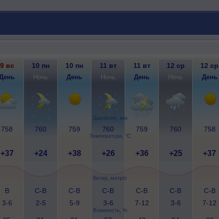
9 вс
10 пн
10 пн
11 вт
11 вт
12 ср
12 ср
День
Ночь
День
Ночь
День
Ночь
День
Давление, мм
758
760
759
760
759
760
758
Температура, °C
+37
+24
+38
+26
+36
+25
+37
Ветер, метр/с
В
С-В
С-В
С-В
С-В
С-В
С-В
3-6
2-5
5-9
3-6
7-12
3-6
7-12
Влажность, %