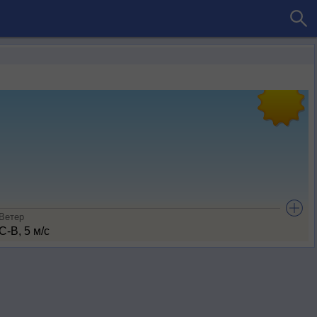
Ветер
С-В, 5 м/с