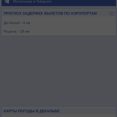
Метеонова в Telegram
ПРОГНОЗ ЗАДЕРЖЕК ВЫЛЕТОВ ПО АЭРОПОРТАМ
Де-Кальб - 4 км
Рошель - 28 км
Чикаго / Аврора - 29 км
Чикаго / Рокфорд - 41 км
Чикаго / Дупэйдж - 42 км
Чикаго-Ромеовилл - 65 км
КАРТЫ ПОГОДЫ В ДЕКАЛЬБЕ