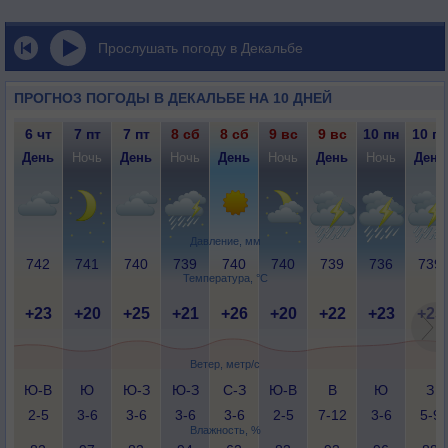
Прослушать погоду в Декальбе
ПРОГНОЗ ПОГОДЫ В ДЕКАЛЬБЕ НА 10 ДНЕЙ
6 чт
7 пт
7 пт
8 сб
8 сб
9 вс
9 вс
10 пн
10 пн
День
Ночь
День
Ночь
День
Ночь
День
Ночь
День
Давление, мм
742
741
740
739
740
740
739
736
739
Температура, °C
+23
+20
+25
+21
+26
+20
+22
+23
+25
Ветер, метр/с
Ю-В
Ю
Ю-З
Ю-З
С-З
Ю-В
В
Ю
З
2-5
3-6
3-6
3-6
3-6
2-5
7-12
3-6
5-9
Влажность, %