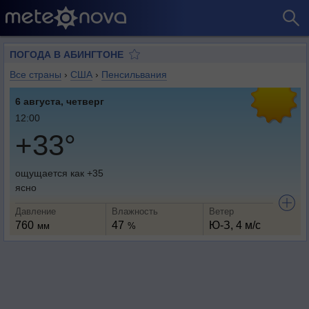
ПОГОДА В АБИНГТОНЕ
Все страны
›
США
›
Пенсильвания
6 августа, четверг
12:00
+33°
ощущается как +35
ясно
Давление
Влажность
Ветер
760
47
Ю-З, 4 м/с
мм
%