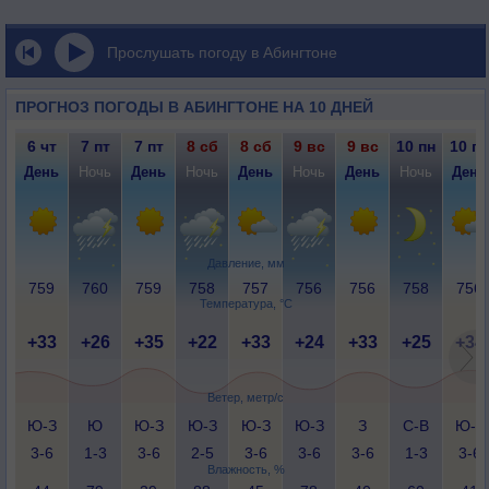
Прослушать погоду в Абингтоне
ПРОГНОЗ ПОГОДЫ В АБИНГТОНЕ НА 10 ДНЕЙ
6 чт
7 пт
7 пт
8 сб
8 сб
9 вс
9 вс
10 пн
10 пн
День
Ночь
День
Ночь
День
Ночь
День
Ночь
День
Давление, мм
759
760
759
758
757
756
756
758
756
Температура, °C
+33
+26
+35
+22
+33
+24
+33
+25
+34
Ветер, метр/с
Ю-З
Ю
Ю-З
Ю-З
Ю-З
Ю-З
З
С-В
Ю-З
3-6
1-3
3-6
2-5
3-6
3-6
3-6
1-3
3-6
Влажность, %