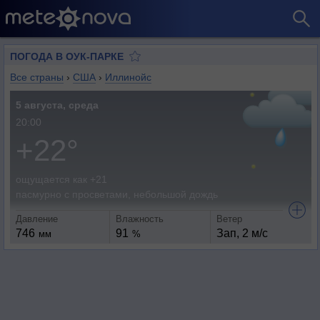
ПОГОДА В ОУК-ПАРКЕ
Все страны
›
США
›
Иллинойс
5 августа, среда
20:00
+22°
ощущается как +21
пасмурно с просветами, небольшой дождь
Давление
Влажность
Ветер
746
91
Зап, 2 м/с
мм
%