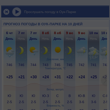
Прослушать погоду в Оук-Парке
ПРОГНОЗ ПОГОДЫ В ОУК-ПАРКЕ НА 10 ДНЕЙ
6 чт
7 пт
7 пт
8 сб
8 сб
9 вс
9 вс
10 пн
10 пн
День
Ночь
День
Ночь
День
Ночь
День
Ночь
День
Давление, мм
746
746
744
743
745
745
742
741
742
Температура, °C
+25
+21
+30
+24
+31
+22
+24
+25
+26
Ветер, метр/с
Ю
Ю
Ю
Ю-З
С
В
Ю-В
Ю
С-В
2-5
2-5
2-5
2-5
2-5
2-5
3-6
3-6
2-5
Влажность, %