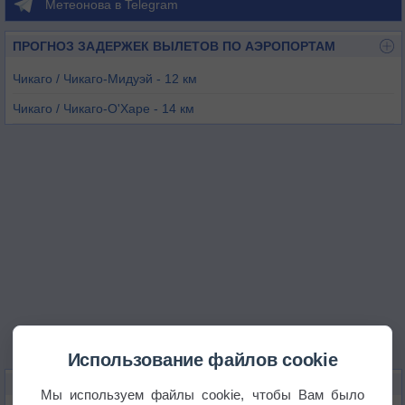
Метеонова в Telegram
ПРОГНОЗ ЗАДЕРЖЕК ВЫЛЕТОВ ПО АЭРОПОРТАМ
Чикаго / Чикаго-Мидуэй - 12 км
Чикаго / Чикаго-О'Харе - 14 км
Чикаго / Проспект-Хайтс/Уилинг - 27 км
Чикаго / Дупэйдж - 37 км
Чикаго-Ромеовилл - 39 км
Гэри - 44 км
Использование файлов cookie
КАРТЫ ПОГОДЫ В ОУК-ПАРКЕ
Мы используем файлы cookie, чтобы Вам было