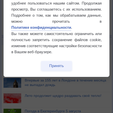
Температура
удобнее пользоваться нашим сайтом. Продолжая
Давление
просмотр, Вы соглашаетесь с их использованием.
Подробнее о том, как мы обрабатываем данные,
Осадки
можно прочитать в
Облачность
Политике конфиденциальности
.
Список всех карт
Вы также можете самостоятельно ограничить или
полностью запретить сохранение файлов cookie,
НОВОЕ О ПОГОДЕ
изменив соответствующие настройки безопасности
Дневная температура воздуха в ОАЭ превысила
в Вашем веб-браузере.
+51°
Европейские столицы бьют рекорды жары
Принять
Впервые за 155 лет в Лондоне в течение месяца
не выпадал дождь
Лето продолжит щедро раздавать своё тепло!
Погода в Екатеринбурге 5 августа