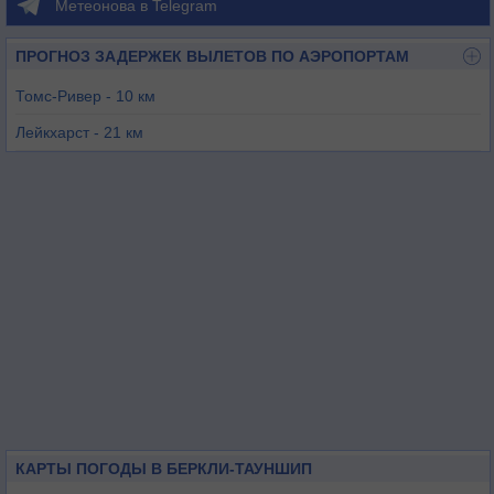
Метеонова в Telegram
ПРОГНОЗ ЗАДЕРЖЕК ВЫЛЕТОВ ПО АЭРОПОРТАМ
Томс-Ривер - 10 км
Лейкхарст - 21 км
Белмар-Фармингдейл - 33 км
Райтстаун - 37 км
Маунт Холли - 57 км
Атлантик-Сити - 59 км
КАРТЫ ПОГОДЫ В БЕРКЛИ-ТАУНШИП