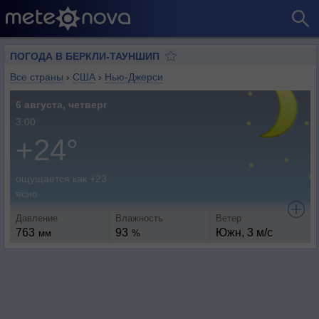
ПОГОДА В БЕРКЛИ-ТАУНШИП
Все страны
›
США
›
Нью-Джерси
6 августа, четверг
3:00
+24°
ощущается как +23
ясно
Давление
Влажность
Ветер
763
93
Южн, 3 м/с
мм
%