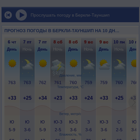
Прослушать погоду в Беркли-Тауншип
ПРОГНОЗ ПОГОДЫ В БЕРКЛИ-ТАУНШИП НА 10 ДНЕЙ
6 чт
7 пт
7 пт
8 сб
8 сб
9 вс
9 вс
10 пн
10 пн
День
Ночь
День
Ночь
День
Ночь
День
Ночь
День
Давление, мм
763
763
762
761
760
759
759
760
760
Температура, °C
+33
+25
+34
+23
+33
+24
+33
+25
+33
Ветер, метр/с
Ю
Ю
Ю
Ю-З
Ю-З
З
Ю-З
С
Ю
5-9
3-6
5-9
2-5
3-6
3-6
3-6
2-5
3-6
Влажность, %