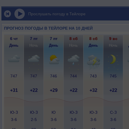
Прослушать погоду в Тейлоре
ПРОГНОЗ ПОГОДЫ В ТЕЙЛОРЕ НА 10 ДНЕЙ
6 чт
7 пт
7 пт
8 сб
8 сб
9 вс
День
Ночь
День
Ночь
День
Ночь
747
747
746
744
743
745
+31
+22
+29
+22
+32
+22
Ю-З
Ю-З
Ю
Ю-З
Ю-З
С-З
3-6
2-5
3-6
3-6
3-6
3-6