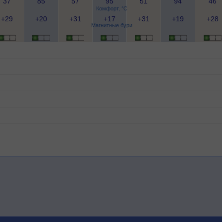
37
85
57
95
51
94
46
Комфорт, °C
+29
+20
+31
+17
+31
+19
+28
Магнитные бури