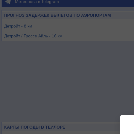
Метеонова в Telegram
ПРОГНОЗ ЗАДЕРЖЕК ВЫЛЕТОВ ПО АЭРОПОРТАМ
Детройт - 8 км
Детройт / Гроссе Айль - 16 км
Детройт / Уиллоу - 22 км
Виндзор - 26 км
Детройт - 29 км
Монро - 35 км
КАРТЫ ПОГОДЫ В ТЕЙЛОРЕ