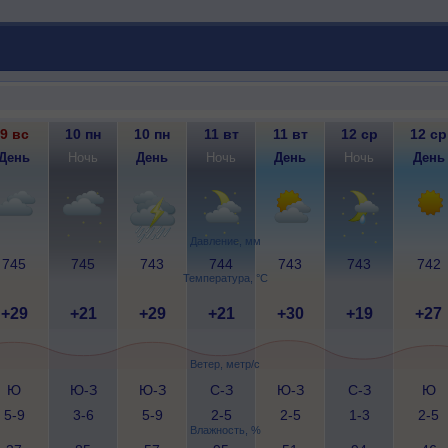
9 вс
10 пн
10 пн
11 вт
11 вт
12 ср
12 ср
День
Ночь
День
Ночь
День
Ночь
День
Давление, мм
745
745
743
744
743
743
742
Температура, °C
+29
+21
+29
+21
+30
+19
+27
Ветер, метр/с
Ю
Ю-З
Ю-З
С-З
Ю-З
С-З
Ю
5-9
3-6
5-9
2-5
2-5
1-3
2-5
Влажность, %