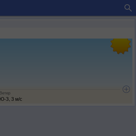
Ветер
Ю-З, 3 м/с