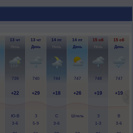
13 чт
13 чт
14 пт
14 пт
15 сб
15 сб
Ночь
День
Ночь
День
Ночь
День
739
740
744
747
748
747
+22
+29
+18
+26
+19
+19
Ю-В
З
С
Штиль
З
В
3-6
5-9
3-6
1-3
3-6