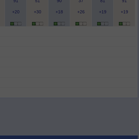
91
51
90
37
81
91
+20
+30
+18
+26
+19
+19