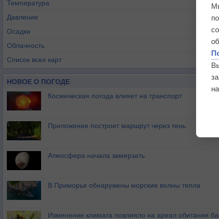
Температура
М
Давление
п
с
Осадки
о
Облачность
П
Список всех карт
В
з
НОВОЕ О ПОГОДЕ
на
Космическая погода влияет на транспорт
Приложение построит маршрут через тень
Атмосфера начала замерзать
В Приморье обнаружены морские волны тепла
Изменение климата повлияло на ареал обитания ба