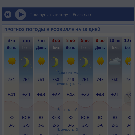
Прослушать погоду в Розвилле
ПРОГНОЗ ПОГОДЫ В РОЗВИЛЛЕ НА 10 ДНЕЙ
6 чт
7 пт
7 пт
8 сб
8 сб
9 вс
9 вс
10 пн
10 пн
День
Ночь
День
Ночь
День
Ночь
День
Ночь
День
Давление, мм
751
754
751
753
749
751
748
750
750
Температура, °C
+41
+21
+43
+22
+43
+23
+43
+21
+38
Ветер, метр/с
Ю
Ю-В
Ю
Ю-В
Ю
Ю-В
Ю
Ю
Ю
3-6
2-5
3-6
2-5
3-6
2-5
3-6
2-5
3-6
Влажность, %